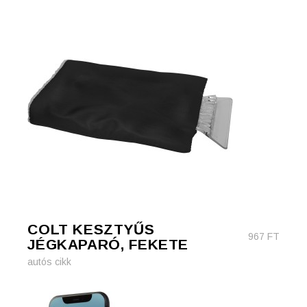
COLT KESZTYŰS
967
FT
JÉGKAPARÓ, FEKETE
autós cikk