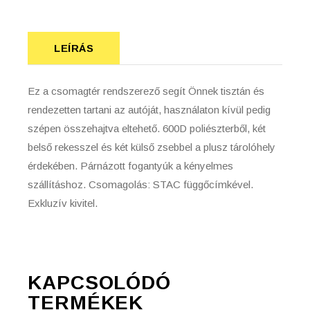
LEÍRÁS
Ez a csomagtér rendszerező segít Önnek tisztán és
rendezetten tartani az autóját, használaton kívül pedig
szépen összehajtva eltehető. 600D poliészterből, két
belső rekesszel és két külső zsebbel a plusz tárolóhely
érdekében. Párnázott fogantyúk a kényelmes
szállításhoz. Csomagolás: STAC függőcímkével.
Exkluzív kivitel.
KAPCSOLÓDÓ
TERMÉKEK