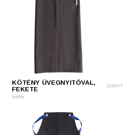
KÖTÉNY ÜVEGNYITÓVAL,
1538
FT
FEKETE
kötény