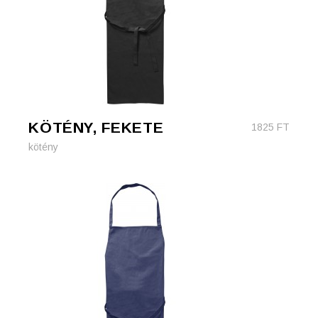
KÖTÉNY, FEKETE
1825
FT
kötény