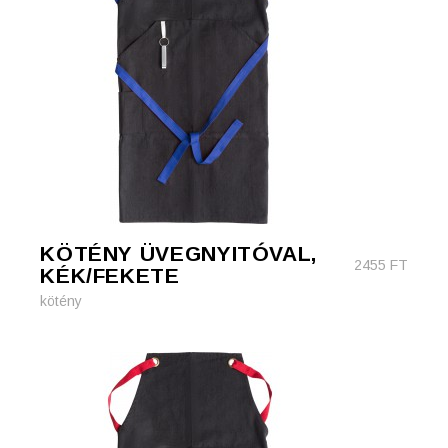
KÖTÉNY ÜVEGNYITÓVAL,
2455
FT
KÉK/FEKETE
kötény