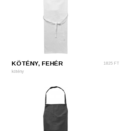
KÖTÉNY, FEHÉR
1825
FT
kötény