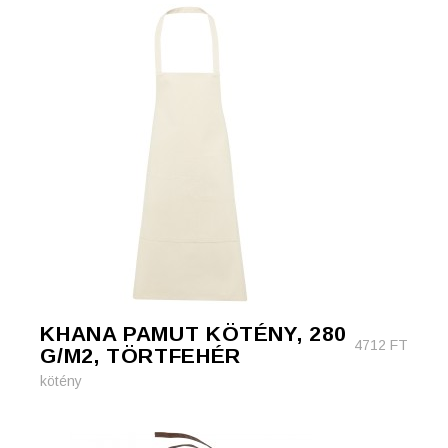
KHANA PAMUT KÖTÉNY, 280
4712
FT
G/M2, TÖRTFEHÉR
kötény