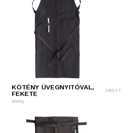
KÖTÉNY ÜVEGNYITÓVAL,
2455
FT
FEKETE
kötény