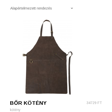
Alapértelmezett rendezés
BŐR KÖTÉNY
34729
FT
kötény