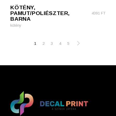
KÖTÉNY,
PAMUT/POLIÉSZTER,
4391
FT
BARNA
kötény
1
2
3
4
5