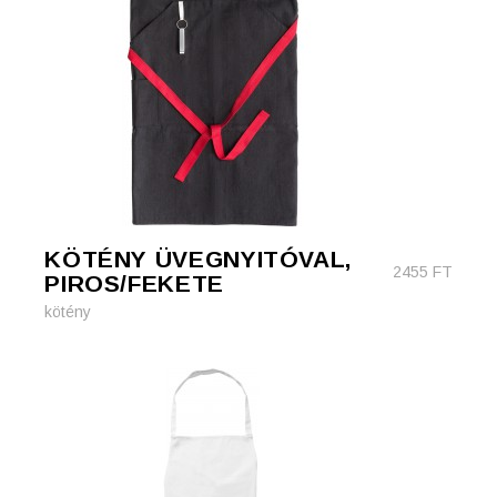
KÖTÉNY ÜVEGNYITÓVAL,
2455
FT
PIROS/FEKETE
kötény