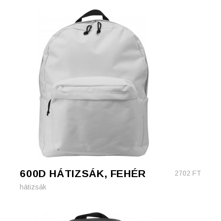
600D HÁTIZSÁK, FEHÉR
2702
FT
hátizsák