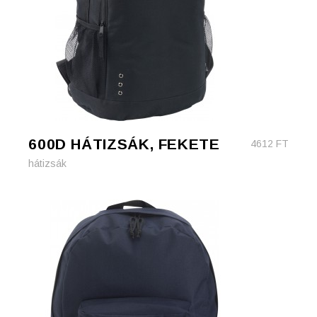
600D HÁTIZSÁK, FEKETE
4612
FT
hátizsák