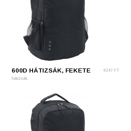
600D HÁTIZSÁK, FEKETE
6247
FT
hátizsák