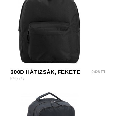
600D HÁTIZSÁK, FEKETE
2428
FT
hátizsák