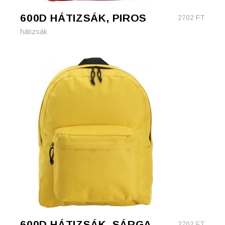
600D HÁTIZSÁK, PIROS
2702
FT
hátizsák
600D HÁTIZSÁK, SÁRGA
2702
FT