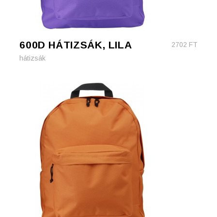
600D HÁTIZSÁK, LILA
2702
FT
hátizsák