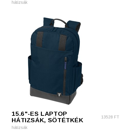
hátizsák
15.6"-ES LAPTOP
13528
FT
HÁTIZSÁK, SÖTÉTKÉK
hátizsák