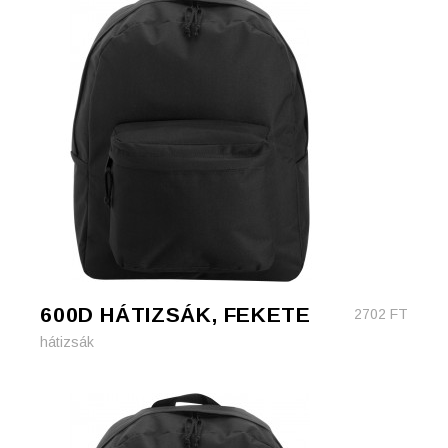
600D HÁTIZSÁK, FEKETE
2702
FT
hátizsák