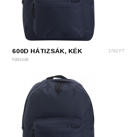
600D HÁTIZSÁK, KÉK
2702
FT
hátizsák