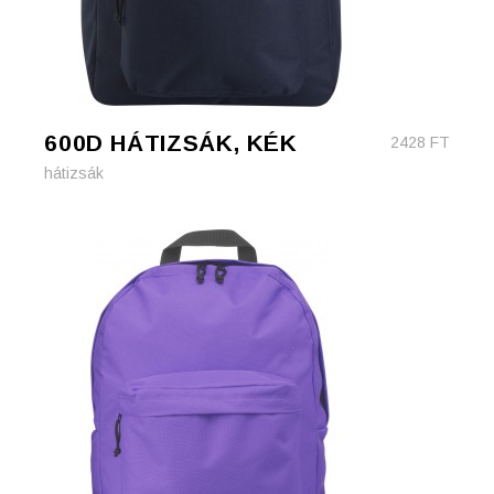
600D HÁTIZSÁK, KÉK
2428
FT
hátizsák