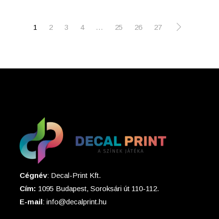
1
2
3
4
…
25
26
27
Cégnév
: Decal-Print Kft.
Cím:
1095 Budapest, Soroksári út 110-112.
E-mail
: info@decalprint.hu