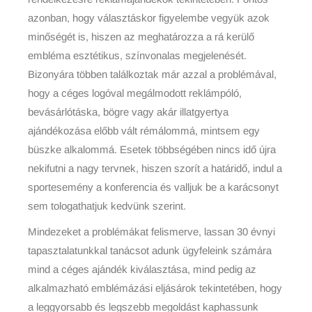
azonban, hogy választáskor figyelembe vegyük azok
minőségét is, hiszen az meghatározza a rá kerülő
embléma esztétikus, színvonalas megjelenését.
Bizonyára többen találkoztak már azzal a problémával,
hogy a céges logóval megálmodott reklámpóló,
bevásárlótáska, bögre vagy akár illatgyertya
ajándékozása előbb vált rémálommá, mintsem egy
büszke alkalommá. Esetek többségében nincs idő újra
nekifutni a nagy tervnek, hiszen szorít a határidő, indul a
sportesemény a konferencia és valljuk be a karácsonyt
sem tologathatjuk kedvünk szerint.
Mindezeket a problémákat felismerve, lassan 30 évnyi
tapasztalatunkkal tanácsot adunk ügyfeleink számára
mind a céges ajándék kiválasztása, mind pedig az
alkalmazható emblémázási eljásárok tekintetében, hogy
a leggyorsabb és legszebb megoldást kaphassunk