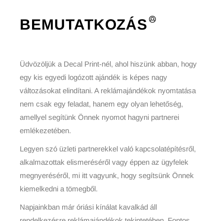
BEMUTATKOZÁS
Üdvözöljük a Decal Print-nél, ahol hiszünk abban, hogy
egy kis egyedi logózott ajándék is képes nagy
változásokat elindítani. A reklámajándékok nyomtatása
nem csak egy feladat, hanem egy olyan lehetőség,
amellyel segítünk Önnek nyomot hagyni partnerei
emlékezetében.
Legyen szó üzleti partnerekkel való kapcsolatépítésről,
alkalmazottak elismeréséről vagy éppen az ügyfelek
megnyeréséről, mi itt vagyunk, hogy segítsünk Önnek
kiemelkedni a tömegből.
Napjainkban már óriási kínálat kavalkád áll
rendelkezésre reklámajándékok tekintetében. Fontos