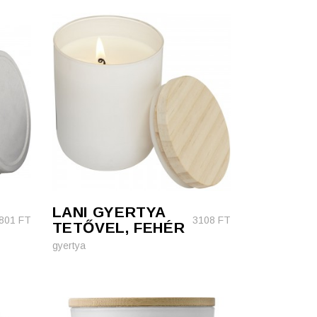
LANI GYERTYA
801
FT
3108
FT
TETŐVEL, FEHÉR
gyertya