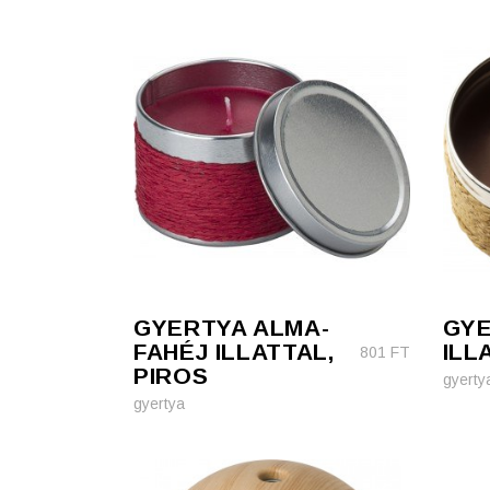
GYERTYA ALMA-
GYE
FAHÉJ ILLATTAL,
ILL
801
FT
PIROS
gyerty
gyertya