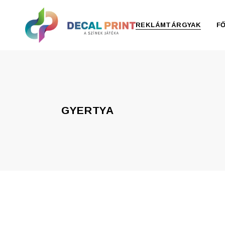
REKLÁMTÁRGYAK
F
Elektronika, pendrive
Esernyő, esőkabát
GYERTYA
Irodaszer
Írószer
Ivóedények
Kiegészítők
Konyha
Otthon
Ruházat