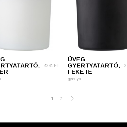
EG
ÜVEG
RTYATARTÓ,
GYERTYATARTÓ,
4241
FT
2
ÉR
FEKETE
a
gyertya
1
2