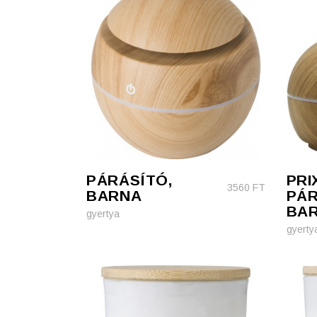
PÁRÁSÍTÓ,
PRI
3560
FT
BARNA
PÁR
BA
gyertya
gyerty