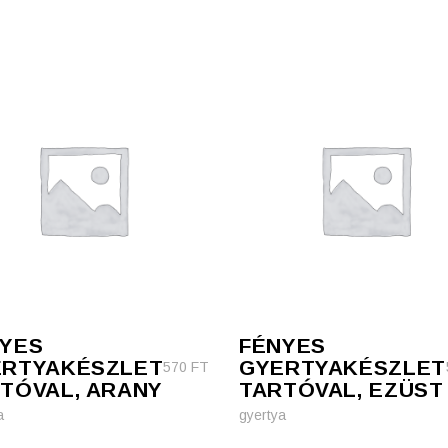
YES
FÉNYES
ERTYAKÉSZLET
GYERTYAKÉSZLET
570
FT
TÓVAL, ARANY
TARTÓVAL, EZÜST
a
gyertya