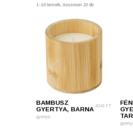
1–16 termék, összesen 23 db
Szépség, egészség
Szerelés, autó
Tárca, kulcstartó
Táska
BAMBUSZ
FÉN
4241
FT
GYERTYA, BARNA
GY
TAR
gyertya
gyerty