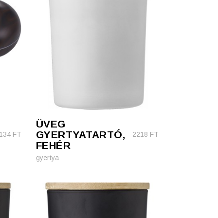
ÜVEG
GYERTYATARTÓ,
134
FT
2218
FT
FEHÉR
gyertya