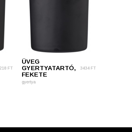
ÜVEG
GYERTYATARTÓ,
218
FT
3434
FT
FEKETE
gyertya