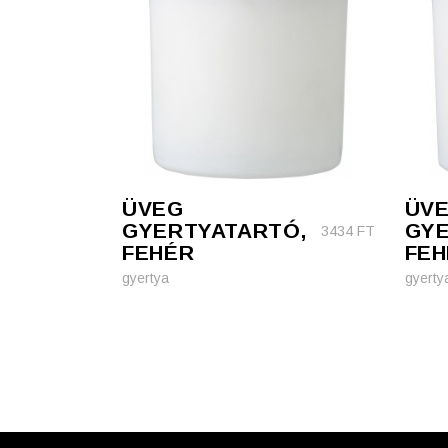
ÜVEG
ÜV
GYERTYATARTÓ,
GYE
3434
FT
FEHÉR
FEH
gyertya
gyerty