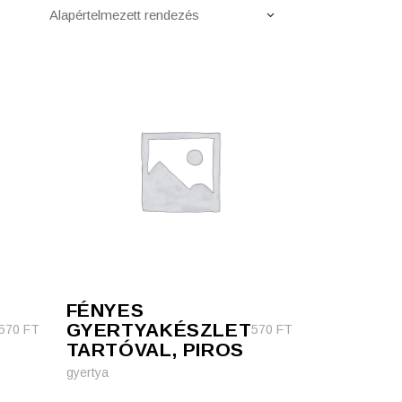
Alapértelmezett rendezés
FÉNYES
GYERTYAKÉSZLET
570
FT
570
FT
TARTÓVAL, PIROS
gyertya