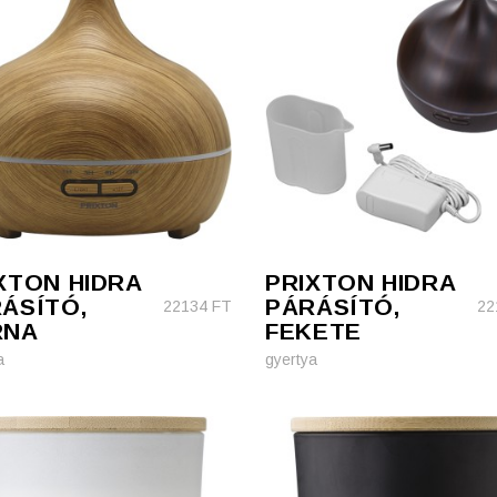
XTON HIDRA
PRIXTON HIDRA
ÁSÍTÓ,
PÁRÁSÍTÓ,
22134
FT
22
RNA
FEKETE
a
gyertya