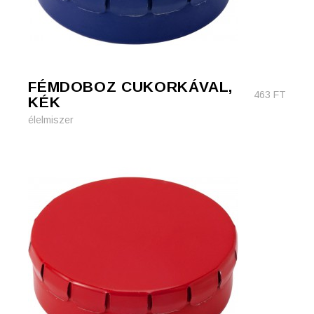
FÉMDOBOZ CUKORKÁVAL,
463
FT
KÉK
élelmiszer