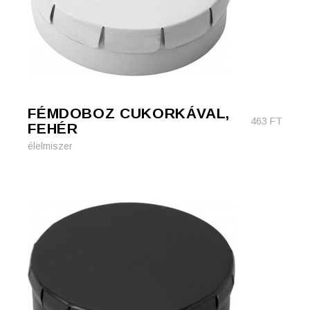
FÉMDOBOZ CUKORKÁVAL,
463
FT
FEHÉR
élelmiszer