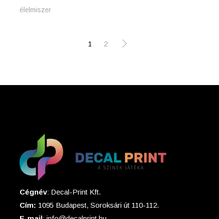
élelmiszer
1
2
Cégnév
: Decal-Print Kft.
Cím:
1095 Budapest, Soroksári út 110-112.
E-mail
: info@decalprint.hu