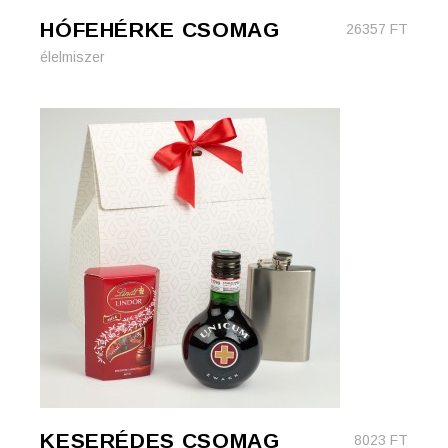
HÓFEHÉRKE CSOMAG
26357
FT
élelmiszer
KESERÉDES CSOMAG
8023
FT