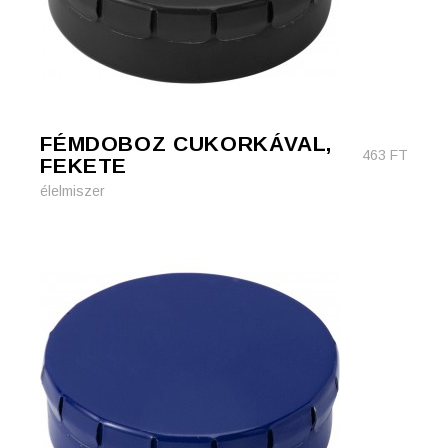
FÉMDOBOZ CUKORKÁVAL,
463
FT
FEKETE
élelmiszer