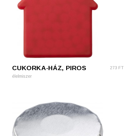
CUKORKA-HÁZ, PIROS
273
FT
élelmiszer