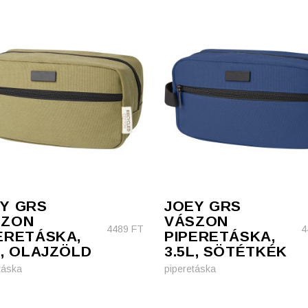
Y GRS
JOEY GRS
SZON
VÁSZON
4489
FT
4
ERETÁSKA,
PIPERETÁSKA,
L, OLAJZÖLD
3.5L, SÖTÉTKÉK
táska
piperetáska