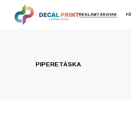
REKLÁMTÁRGYAK
F
Elektronika, pendrive
Esernyő, esőkabát
PIPERETÁSKA
Irodaszer
Írószer
Ivóedények
Kiegészítők
Konyha
Otthon
Ruházat