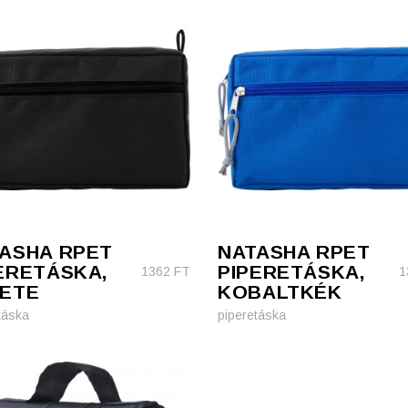
ASHA RPET
NATASHA RPET
ERETÁSKA,
PIPERETÁSKA,
1362
FT
1
ETE
KOBALTKÉK
táska
piperetáska