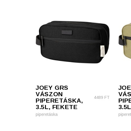
JOEY GRS
JOE
VÁSZON
VÁ
4489
FT
PIPERETÁSKA,
PIP
3.5L, FEKETE
3.5
piperetáska
pipere