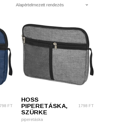
Alapértelmezett rendezés
HOSS
PIPERETÁSKA,
798
FT
1798
FT
SZÜRKE
piperetáska