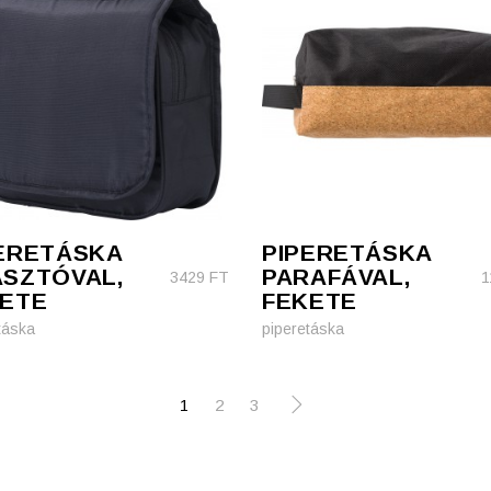
ERETÁSKA
PIPERETÁSKA
SZTÓVAL,
PARAFÁVAL,
3429
FT
1
ETE
FEKETE
táska
piperetáska
1
2
3