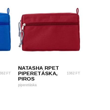
NATASHA RPET
PIPERETÁSKA,
362
FT
1362
FT
PIROS
piperetáska