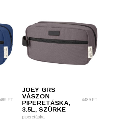
JOEY GRS
VÁSZON
489
FT
4489
FT
PIPERETÁSKA,
3.5L, SZÜRKE
piperetáska