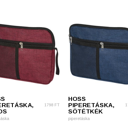
SS
HOSS
ERETÁSKA,
PIPERETÁSKA,
1798
FT
1
OS
SÖTÉTKÉK
táska
piperetáska