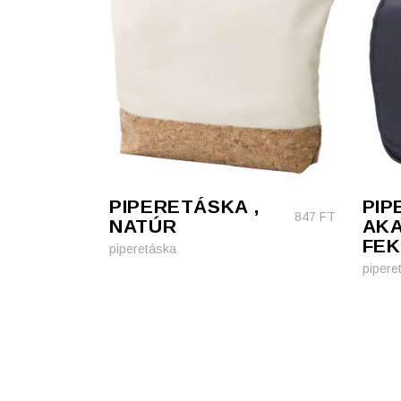
PIPERETÁSKA ,
PIP
847
FT
NATÚR
AKA
FEK
piperetáska
pipere