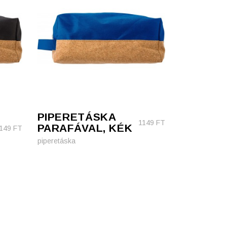
PIPERETÁSKA
1149
FT
PARAFÁVAL, KÉK
149
FT
piperetáska