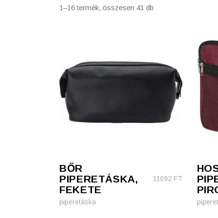
1–16 termék, összesen 41 db
Szépség, egészség
Szerelés, autó
Tárca, kulcstartó
Táska
BŐR
HO
PIPERETÁSKA,
PIP
11092
FT
FEKETE
PIR
piperetáska
pipere