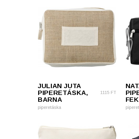
JULIAN JUTA
NAT
PIPERETÁSKA,
PIP
1115
FT
BARNA
FEK
piperetáska
pipere