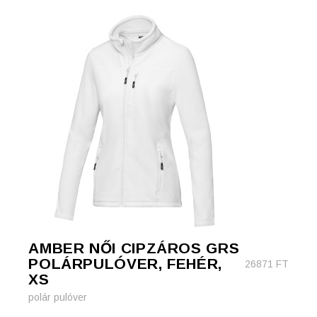
AMBER NŐI CIPZÁROS GRS
POLÁRPULÓVER, FEHÉR,
26871
FT
XS
polár pulóver