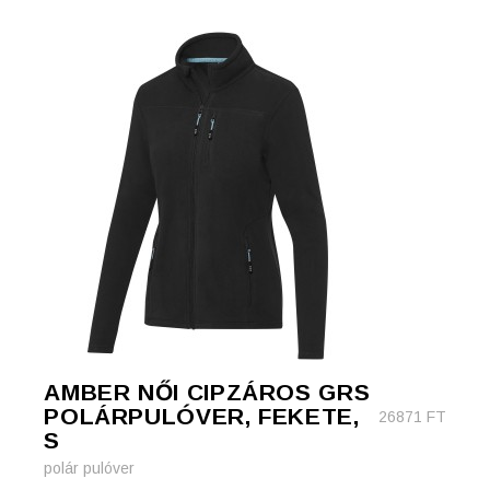
AMBER NŐI CIPZÁROS GRS
POLÁRPULÓVER, FEKETE,
26871
FT
S
polár pulóver