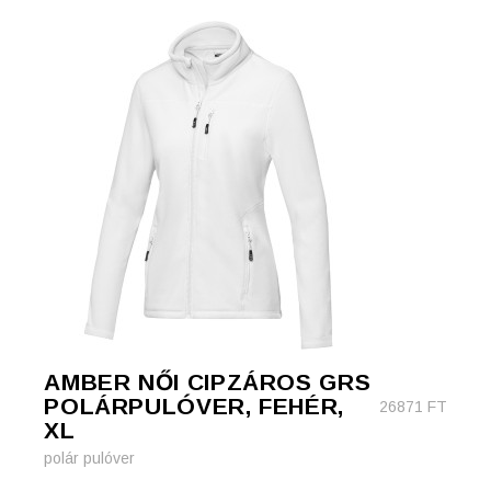
AMBER NŐI CIPZÁROS GRS
POLÁRPULÓVER, FEHÉR,
26871
FT
XL
polár pulóver