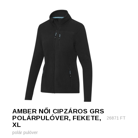
AMBER NŐI CIPZÁROS GRS
POLÁRPULÓVER, FEKETE,
26871
FT
XL
polár pulóver