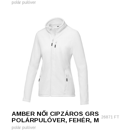
polár pulóver
AMBER NŐI CIPZÁROS GRS
26871
FT
POLÁRPULÓVER, FEHÉR, M
polár pulóver