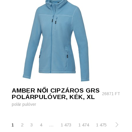
AMBER NŐI CIPZÁROS GRS
26871
FT
POLÁRPULÓVER, KÉK, XL
polár pulóver
1
2
3
4
…
1 473
1 474
1 475