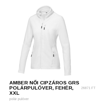
AMBER NŐI CIPZÁROS GRS
POLÁRPULÓVER, FEHÉR,
26871
FT
XXL
polár pulóver