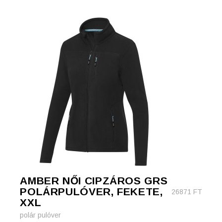
AMBER NŐI CIPZÁROS GRS
POLÁRPULÓVER, FEKETE,
26871
FT
XXL
polár pulóver