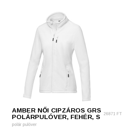
AMBER NŐI CIPZÁROS GRS
26871
FT
POLÁRPULÓVER, FEHÉR, S
polár pulóver