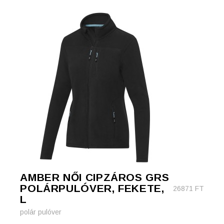
AMBER NŐI CIPZÁROS GRS
POLÁRPULÓVER, FEKETE,
26871
FT
L
polár pulóver