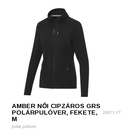
AMBER NŐI CIPZÁROS GRS
POLÁRPULÓVER, FEKETE,
26871
FT
M
polár pulóver