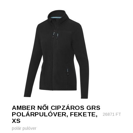
AMBER NŐI CIPZÁROS GRS
POLÁRPULÓVER, FEKETE,
26871
FT
XS
polár pulóver