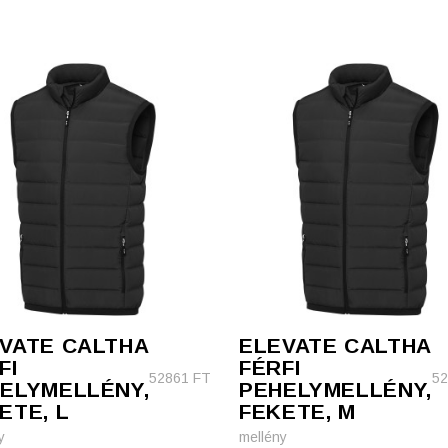
VATE CALTHA
ELEVATE CALTHA
FI
FÉRFI
52861
FT
5
ELYMELLÉNY,
PEHELYMELLÉNY,
ETE, L
FEKETE, M
y
mellény