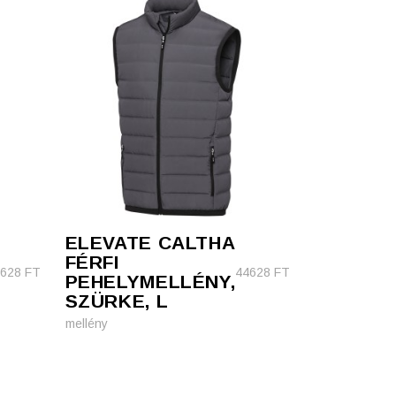
ELEVATE CALTHA
FÉRFI
4628
FT
44628
FT
PEHELYMELLÉNY,
SZÜRKE, L
mellény