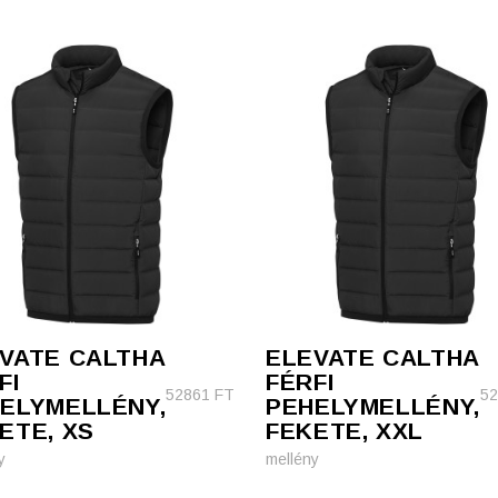
VATE CALTHA
ELEVATE CALTHA
FI
FÉRFI
52861
FT
5
ELYMELLÉNY,
PEHELYMELLÉNY,
ETE, XS
FEKETE, XXL
y
mellény