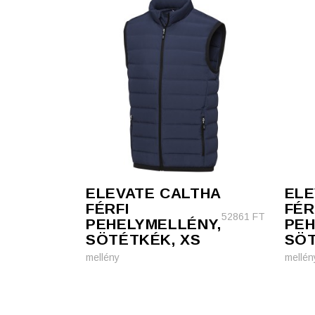
ELEVATE CALTHA
ELE
FÉRFI
FÉR
52861
FT
PEHELYMELLÉNY,
PEH
SÖTÉTKÉK, XS
SÖT
mellény
mellén