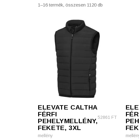
1–16 termék, összesen 1120 db
Szépség, egészség
Szerelés, autó
Tárca, kulcstartó
Táska
ELEVATE CALTHA
ELE
FÉRFI
FÉR
52861
FT
PEHELYMELLÉNY,
PEH
FEKETE, 3XL
FEK
mellény
mellén