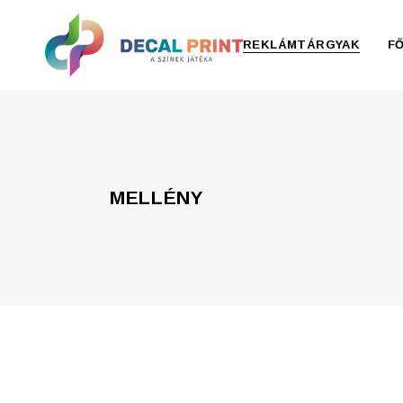
REKLÁMTÁRGYAK
F
Elektronika, pendrive
Esernyő, esőkabát
MELLÉNY
Irodaszer
Írószer
Ivóedények
Kiegészítők
Konyha
Otthon
Ruházat