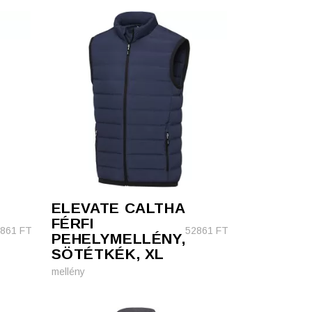
ELEVATE CALTHA
FÉRFI
2861
FT
52861
FT
PEHELYMELLÉNY,
SÖTÉTKÉK, XL
mellény