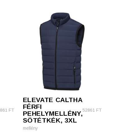
ELEVATE CALTHA
FÉRFI
2861
FT
52861
FT
PEHELYMELLÉNY,
SÖTÉTKÉK, 3XL
mellény