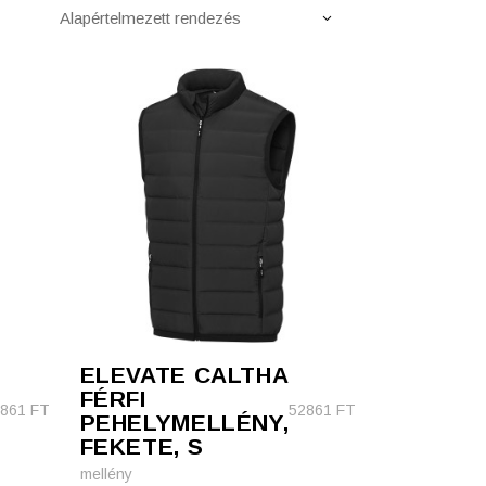
Alapértelmezett rendezés
ELEVATE CALTHA
FÉRFI
2861
FT
52861
FT
PEHELYMELLÉNY,
FEKETE, S
mellény