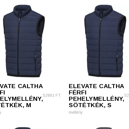
VATE CALTHA
ELEVATE CALTHA
FI
FÉRFI
52861
FT
5
ELYMELLÉNY,
PEHELYMELLÉNY,
ÉTKÉK, M
SÖTÉTKÉK, S
y
mellény