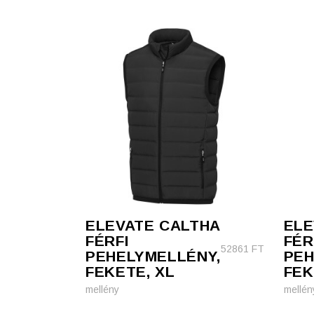
ELEVATE CALTHA
ELE
FÉRFI
FÉR
52861
FT
PEHELYMELLÉNY,
PEH
FEKETE, XL
FEK
mellény
mellén