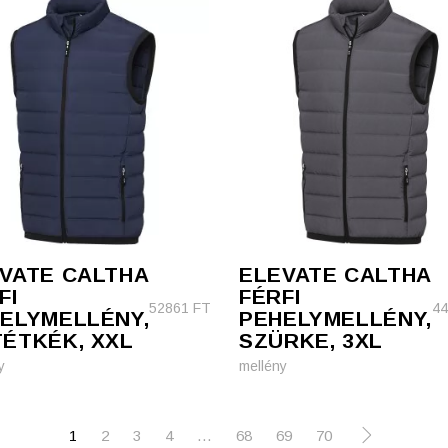
VATE CALTHA
ELEVATE CALTHA
FI
FÉRFI
52861
FT
4
ELYMELLÉNY,
PEHELYMELLÉNY,
ÉTKÉK, XXL
SZÜRKE, 3XL
y
mellény
1
2
3
4
…
68
69
70