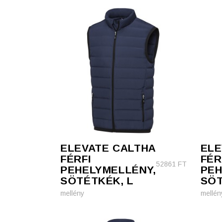
ELEVATE CALTHA
ELE
FÉRFI
FÉR
52861
FT
PEHELYMELLÉNY,
PEH
SÖTÉTKÉK, L
SÖT
mellény
mellén