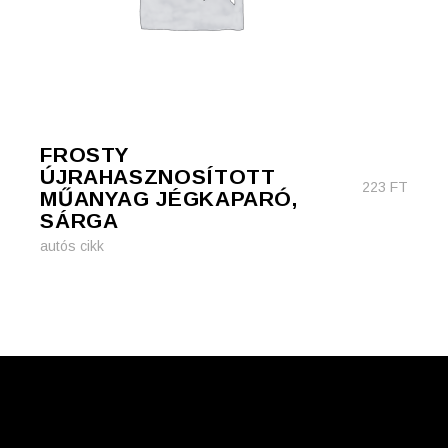
FROSTY
ÚJRAHASZNOSÍTOTT
223
FT
MŰANYAG JÉGKAPARÓ,
SÁRGA
autós cikk