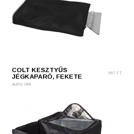
COLT KESZTYŰS
967
FT
JÉGKAPARÓ, FEKETE
autós cikk