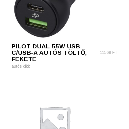
PILOT DUAL 55W USB-
C/USB-A AUTÓS TÖLTŐ,
11569
FT
FEKETE
autós cikk