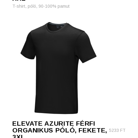
T-shirt, póló, 90-100% pamut
ELEVATE AZURITE FÉRFI
ORGANIKUS PÓLÓ, FEKETE,
5233
FT
3XL