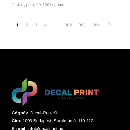
T-shirt, póló, 90-100% pamut
1
2
3
4
…
382
383
384
Cégnév
: Decal-Print Kft.
Cím:
1095 Budapest, Soroksári út 110-112.
E-mail
: info@decalprint.hu