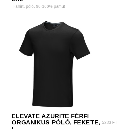
T-shirt, póló, 90-100% pamut
ELEVATE AZURITE FÉRFI
ORGANIKUS PÓLÓ, FEKETE,
5233
FT
L