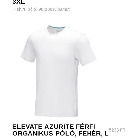
3XL
T-shirt, póló, 90-100% pamut
ELEVATE AZURITE FÉRFI
5233
FT
ORGANIKUS PÓLÓ, FEHÉR, L