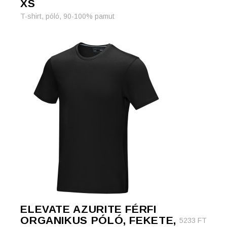
XS
T-shirt, póló, 90-100% pamut
ELEVATE AZURITE FÉRFI
ORGANIKUS PÓLÓ, FEKETE,
5233
FT