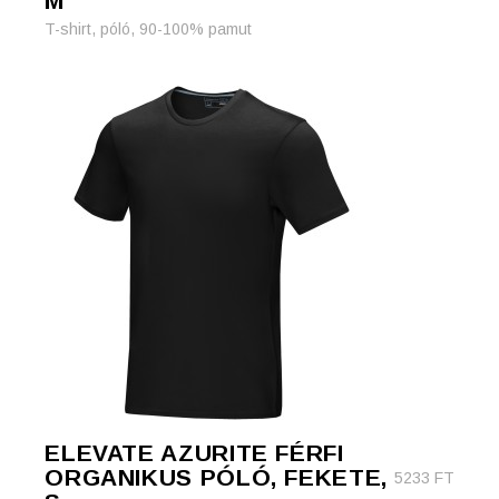
M
T-shirt, póló, 90-100% pamut
ELEVATE AZURITE FÉRFI
ORGANIKUS PÓLÓ, FEKETE,
5233
FT