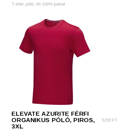
T-shirt, póló, 90-100% pamut
ELEVATE AZURITE FÉRFI
ORGANIKUS PÓLÓ, PIROS,
5233
FT
3XL