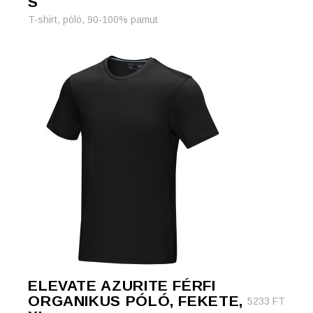
S
T-shirt, póló, 90-100% pamut
ELEVATE AZURITE FÉRFI
ORGANIKUS PÓLÓ, FEKETE,
5233
FT