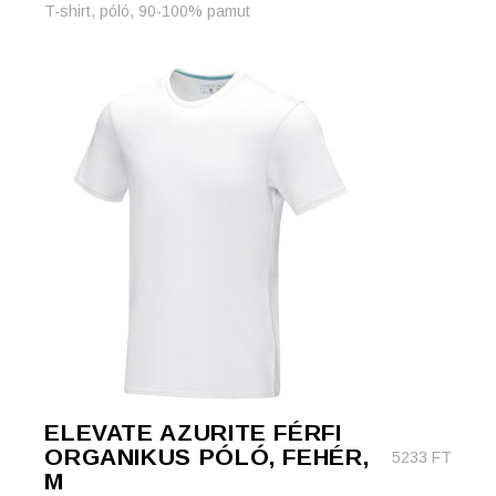
T-shirt, póló, 90-100% pamut
ELEVATE AZURITE FÉRFI
ORGANIKUS PÓLÓ, FEHÉR,
5233
FT
M