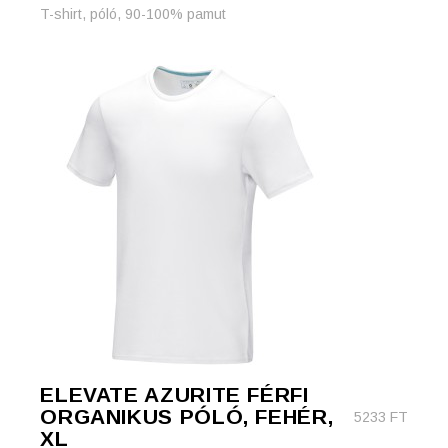
T-shirt, póló, 90-100% pamut
ELEVATE AZURITE FÉRFI
ORGANIKUS PÓLÓ, FEHÉR,
5233
FT
XL