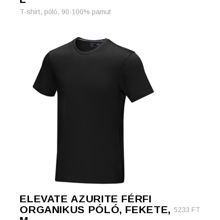
T-shirt, póló, 90-100% pamut
ELEVATE AZURITE FÉRFI
ORGANIKUS PÓLÓ, FEKETE,
5233
FT