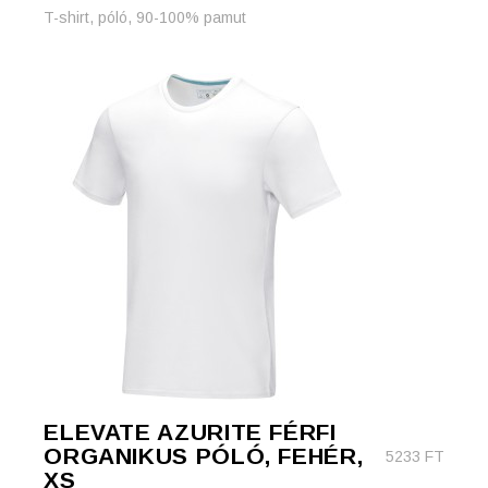
T-shirt, póló, 90-100% pamut
ELEVATE AZURITE FÉRFI
ORGANIKUS PÓLÓ, FEHÉR,
5233
FT
XS