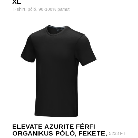
XL
T-shirt, póló, 90-100% pamut
ELEVATE AZURITE FÉRFI
ORGANIKUS PÓLÓ, FEKETE,
5233
FT