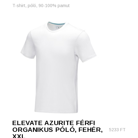
T-shirt, póló, 90-100% pamut
ELEVATE AZURITE FÉRFI
ORGANIKUS PÓLÓ, FEHÉR,
5233
FT
XXL