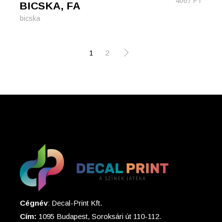
4067
FT
BICSKA, FA
bicska
1
2
Cégnév
: Decal-Print Kft.
Cím:
1095 Budapest, Soroksári út 110-112.