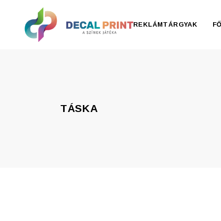
REKLÁMTÁRGYAK
F
Elektronika, pendrive
Esernyő, esőkabát
TÁSKA
Irodaszer
Írószer
Ivóedények
Kiegészítők
Konyha
Otthon
Ruházat