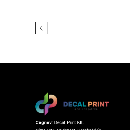
Szépség, egészség
Szerelés, autó
Tárca, kulcstartó
Táska
Cégnév
: Decal-Print Kft.