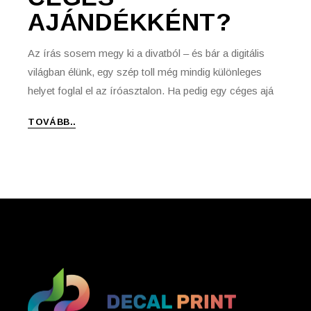
AJÁNDÉKKÉNT?
Az írás sosem megy ki a divatból – és bár a digitális
világban élünk, egy szép toll még mindig különleges
helyet foglal el az íróasztalon. Ha pedig egy céges ajá
TOVÁBB..