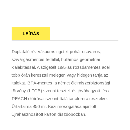
LEÍRÁS
Duplafalú réz vákuumszigetelt pohár csavaros,
szivárgásmentes fedéllel, hullámos geometriai
kialakítással. A szigetelt 18/8-as rozsdamentes acél
több órán keresztül melegen vagy hidegen tartja az
italokat. BPA-mentes, a német élelmiszerbiztonsági
törvény (LFGB) szerint tesztelt és jóváhagyott, és a
REACH előírásai szerint ftaláttartalomra tesztelve.
Űrtartalma 450 ml. Kézi mosogatása ajánlott.
Újrahasznosított karton díszdobozban.