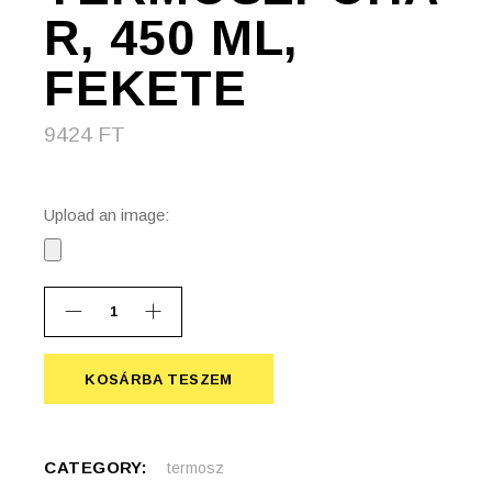
R, 450 ML,
FEKETE
9424
FT
Upload an image:
Waves rézvákuumos termoszpohár, 450 ml, fekete quantity
KOSÁRBA TESZEM
KOSÁRBA TESZEM
CATEGORY:
termosz