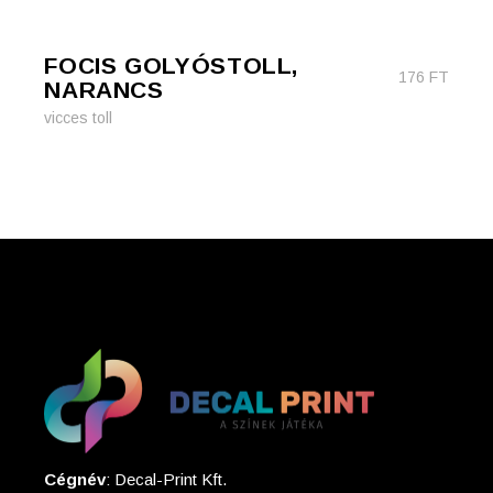
FOCIS GOLYÓSTOLL,
176
FT
NARANCS
vicces toll
Cégnév
: Decal-Print Kft.