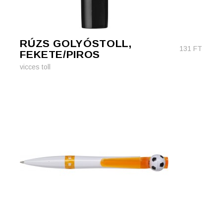
RÚZS GOLYÓSTOLL,
131
FT
FEKETE/PIROS
vicces toll