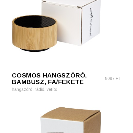
COSMOS HANGSZÓRÓ,
8097
FT
BAMBUSZ, FA/FEKETE
hangszóró, rádió, vetítő