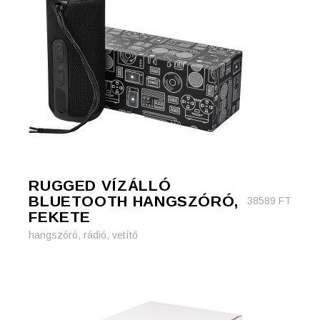
RUGGED VÍZÁLLÓ
BLUETOOTH HANGSZÓRÓ,
38589
FT
FEKETE
hangszóró, rádió, vetítő