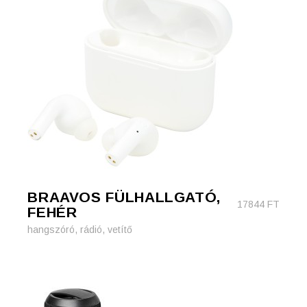
BRAAVOS FÜLHALLGATÓ,
17844
FT
FEHÉR
hangszóró, rádió, vetítő