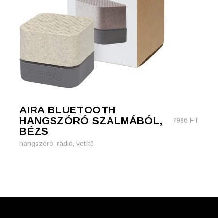
AIRA BLUETOOTH
HANGSZÓRÓ SZALMÁBÓL,
7986
FT
BÉZS
hangszóró, rádió, vetítő