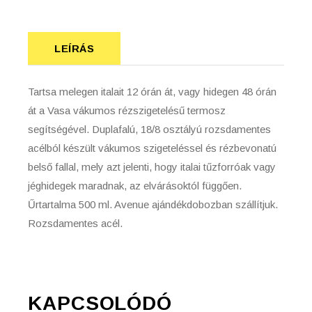
LEÍRÁS
Tartsa melegen italait 12 órán át, vagy hidegen 48 órán
át a Vasa vákumos rézszigetelésű termosz
segítségével. Duplafalú, 18/8 osztályú rozsdamentes
acélból készült vákumos szigeteléssel és rézbevonatú
belső fallal, mely azt jelenti, hogy italai tűzforróak vagy
jéghidegek maradnak, az elvárásoktól függően.
Űrtartalma 500 ml. Avenue ajándékdobozban szállítjuk.
Rozsdamentes acél.
KAPCSOLÓDÓ