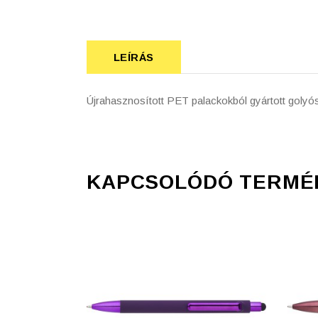
LEÍRÁS
Újrahasznosított PET palackokból gyártott golyóst
KAPCSOLÓDÓ TERMÉ