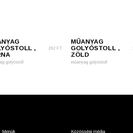
ANYAG
MŰANYAG
YÓSTOLL ,
GOLYÓSTOLL ,
262
FT
RNA
ZÖLD
g golyóstoll
műanyag golyóstoll
Menük
Közösségi média