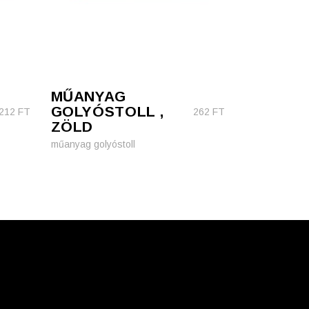
MŰANYAG
GOLYÓSTOLL ,
212
FT
262
FT
ZÖLD
műanyag golyóstoll