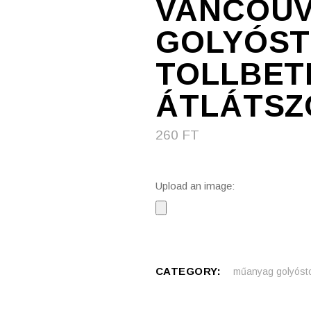
VANCOUV
GOLYÓST
TOLLBET
ÁTLÁTSZ
260
FT
Upload an image:
CATEGORY:
műanyag golyósto