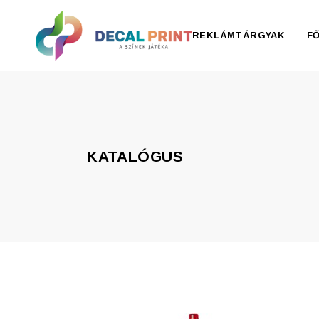
REKLÁMTÁRGYAK
F
Elektronika, pendrive
Esernyő, esőkabát
KATALÓGUS
Irodaszer
Írószer
Ivóedények
Kiegészítők
Konyha
Otthon
Ruházat