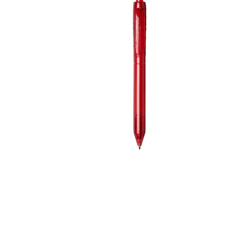
Szépség, egészség
Szerelés, autó
Tárca, kulcstartó
Táska