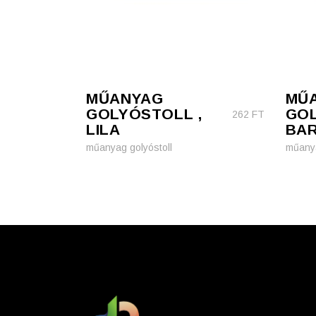
MŰANYAG
MŰ
GOLYÓSTOLL ,
GOL
262
FT
LILA
BA
műanyag golyóstoll
műanya