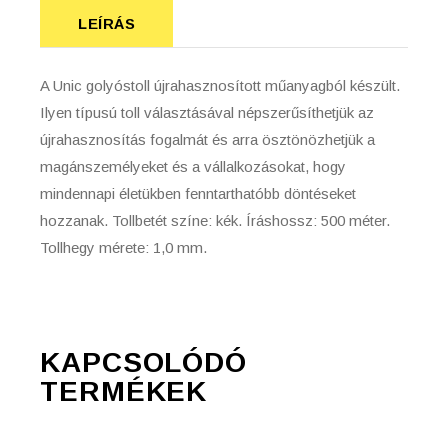
LEÍRÁS
A Unic golyóstoll újrahasznosított műanyagból készült.
Ilyen típusú toll választásával népszerűsíthetjük az
újrahasznosítás fogalmát és arra ösztönözhetjük a
magánszemélyeket és a vállalkozásokat, hogy
mindennapi életükben fenntarthatóbb döntéseket
hozzanak. Tollbetét színe: kék. Íráshossz: 500 méter.
Tollhegy mérete: 1,0 mm.
KAPCSOLÓDÓ
TERMÉKEK