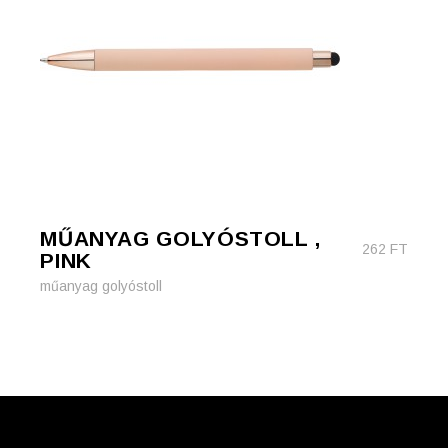
MŰANYAG GOLYÓSTOLL ,
262
FT
PINK
műanyag golyóstoll