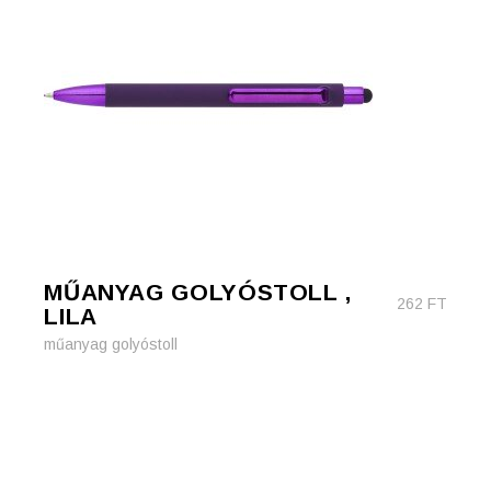
MŰANYAG GOLYÓSTOLL ,
262
FT
LILA
műanyag golyóstoll