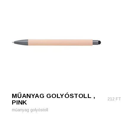
MŰANYAG GOLYÓSTOLL ,
212
FT
PINK
műanyag golyóstoll