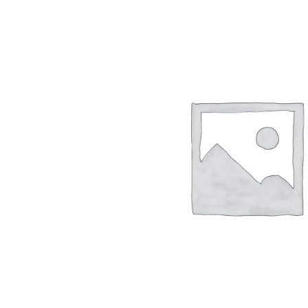
Szépség, egészség
Szerelés, autó
Tárca, kulcstartó
Táska