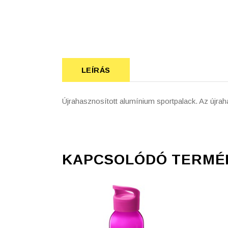
LEÍRÁS
Újrahasznosított alumínium sportpalack. Az újraha
KAPCSOLÓDÓ TERMÉ