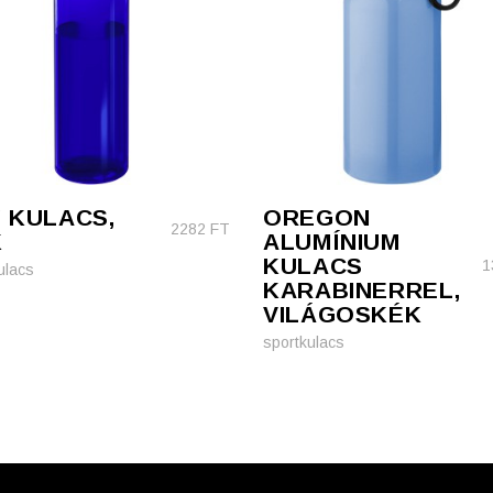
 KULACS,
OREGON
2282
FT
K
ALUMÍNIUM
KULACS
1
ulacs
KARABINERREL,
VILÁGOSKÉK
sportkulacs