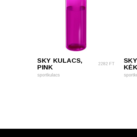
SKY KULACS,
SKY
2282
FT
PINK
KÉ
sportkulacs
sportk