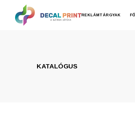
REKLÁMTÁRGYAK
F
Elektronika, pendrive
Esernyő, esőkabát
KATALÓGUS
Irodaszer
Írószer
Ivóedények
Kiegészítők
Konyha
Otthon
Ruházat