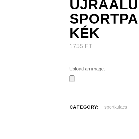
ÚJRAALU
SPORTPAL
KÉK
1755
FT
Upload an image:
CATEGORY:
sportkulacs