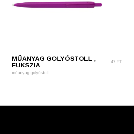
MŰANYAG GOLYÓSTOLL ,
47
FT
FUKSZIA
műanyag golyóstoll