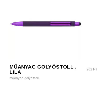
MŰANYAG GOLYÓSTOLL ,
262
FT
LILA
műanyag golyóstoll