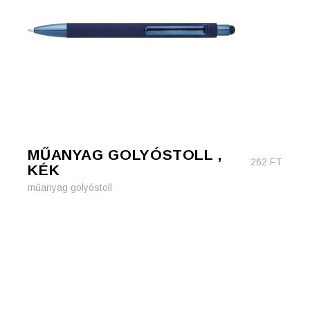
MŰANYAG GOLYÓSTOLL ,
262
FT
KÉK
műanyag golyóstoll