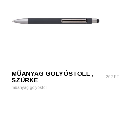
MŰANYAG GOLYÓSTOLL ,
262
FT
SZÜRKE
műanyag golyóstoll