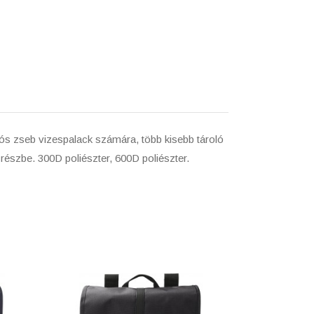
álós zseb vizespalack számára, több kisebb tároló
 részbe. 300D poliészter, 600D poliészter.