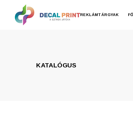
REKLÁMTÁRGYAK
F
Elektronika, pendrive
Esernyő, esőkabát
KATALÓGUS
Irodaszer
Írószer
Ivóedények
Kiegészítők
Konyha
Otthon
Ruházat