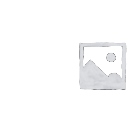
Szépség, egészség
Szerelés, autó
Tárca, kulcstartó
Táska