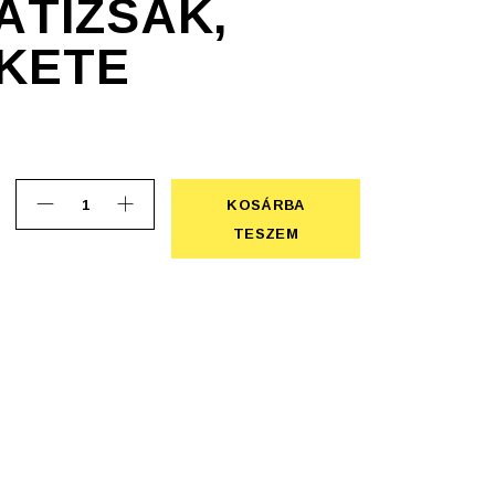
ÁTIZSÁK,
EKETE
KOSÁRBA
Trails hátizsák, piros/fekete quantity
KOSÁRBA TESZEM
TESZEM