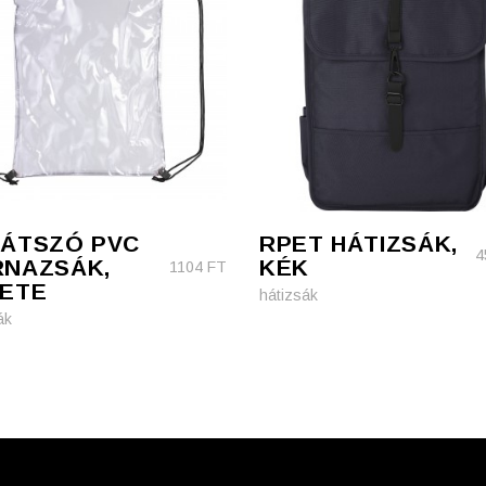
ÁTSZÓ PVC
RPET HÁTIZSÁK,
4
RNAZSÁK,
KÉK
1104
FT
ETE
hátizsák
ák