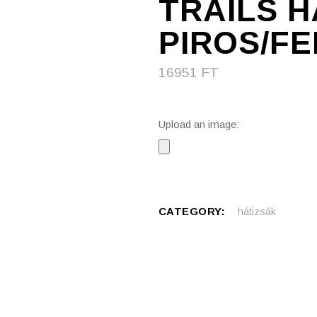
TRAILS H
PIROS/F
16951
FT
Upload an image:
CATEGORY:
hátizsák