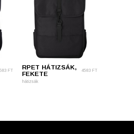
RPET HÁTIZSÁK,
583
FT
4583
FT
FEKETE
hátizsák