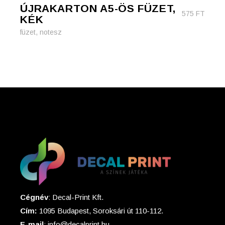
ÚJRAKARTON A5-ÖS FÜZET,
575
FT
KÉK
füzet, notesz
Cégnév
: Decal-Print Kft.
Cím:
1095 Budapest, Soroksári út 110-112.
E-mail
: info@decalprint.hu