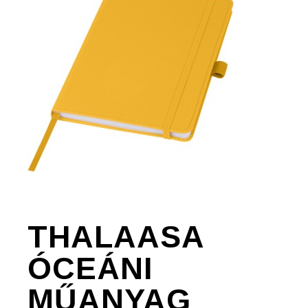
THALAASA
ÓCEÁNI
MŰANYAG