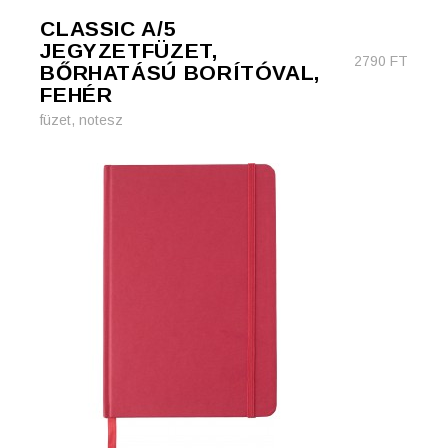
CLASSIC A/5
JEGYZETFÜZET,
2790
FT
BŐRHATÁSÚ BORÍTÓVAL,
FEHÉR
füzet, notesz