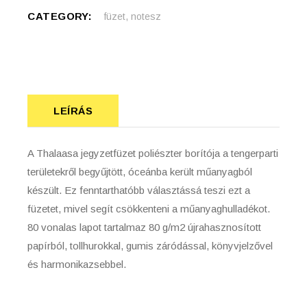
CATEGORY:
füzet, notesz
LEÍRÁS
A Thalaasa jegyzetfüzet poliészter borítója a tengerparti
területekről begyűjtött, óceánba került műanyagból
készült. Ez fenntarthatóbb választássá teszi ezt a
füzetet, mivel segít csökkenteni a műanyaghulladékot.
80 vonalas lapot tartalmaz 80 g/m2 újrahasznosított
papírból, tollhurokkal, gumis záródással, könyvjelzővel
és harmonikazsebbel.