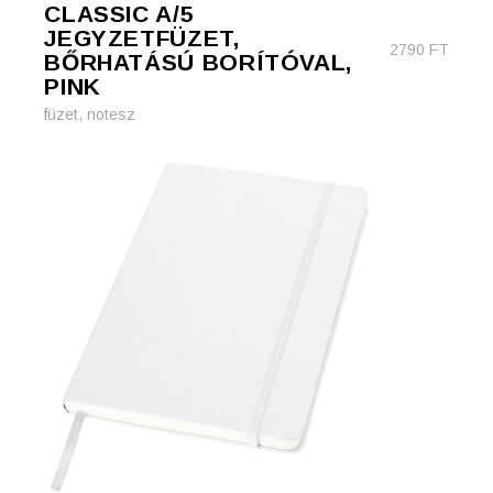
CLASSIC A/5
JEGYZETFÜZET,
2790
FT
BŐRHATÁSÚ BORÍTÓVAL,
PINK
füzet, notesz