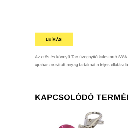
LEÍRÁS
Az erős és könnyű Tao üvegnyitó kulcstartó 83% 
újrahasznosított anyag tartalmát a teljes ellátási
KAPCSOLÓDÓ TERMÉ