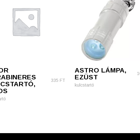
OR
ASTRO LÁMPA,
1
ABINERES
EZÜST
335
FT
CSTARTÓ,
kulcstartó
OS
rtó