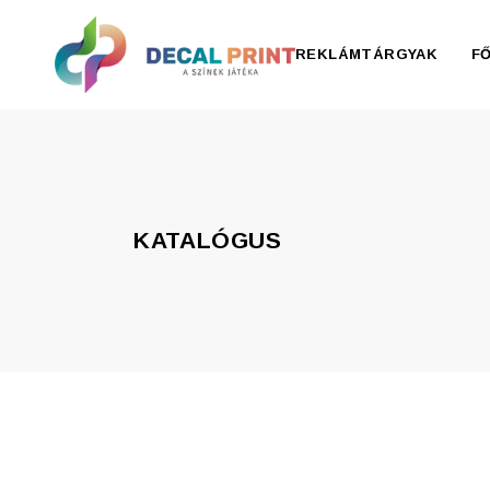
REKLÁMTÁRGYAK
F
Elektronika, pendrive
Esernyő, esőkabát
KATALÓGUS
Irodaszer
Írószer
Ivóedények
Kiegészítők
Konyha
Otthon
Ruházat