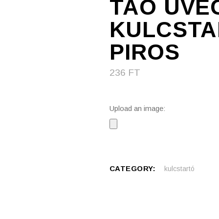
TAO ÜVE
KULCSTA
PIROS
236
FT
Upload an image:
CATEGORY:
kulcstartó