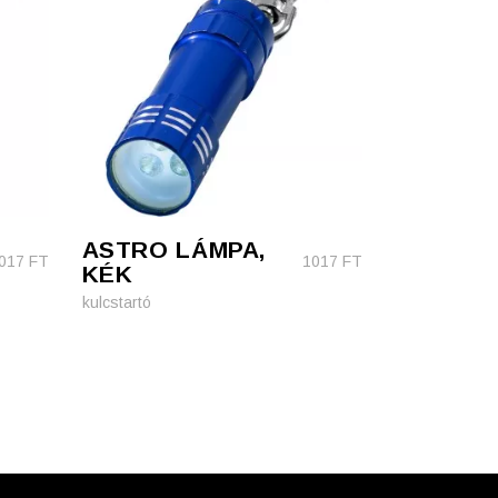
ASTRO LÁMPA,
017
FT
1017
FT
KÉK
kulcstartó