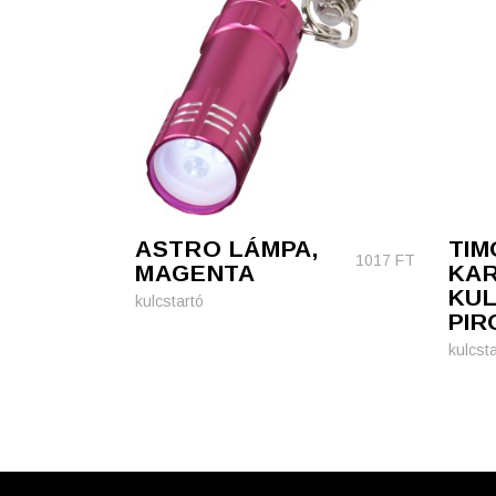
ASTRO LÁMPA,
TIM
1017
FT
MAGENTA
KAR
KUL
kulcstartó
PIR
kulcsta