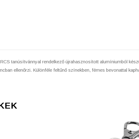
RCS tanúsítvánnyal rendelkező újrahasznosított alumíniumból kész
 láncban ellenőrzi. Különféle feltűnő színekben, fémes bevonattal kap
KEK