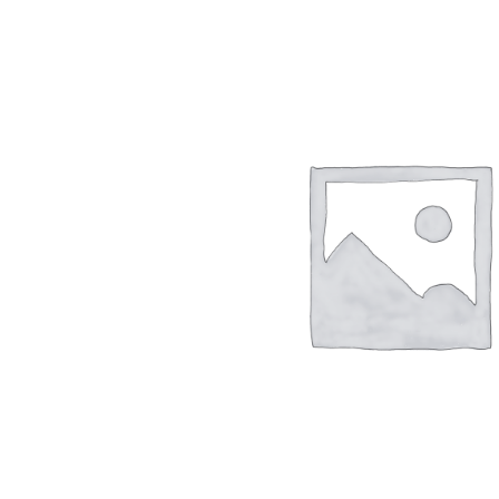
Szépség, egészség
Szerelés, autó
Tárca, kulcstartó
Táska