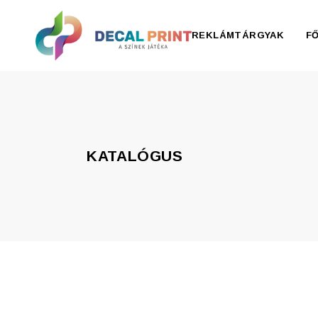
REKLÁMTÁRGYAK
F
Elektronika, pendrive
Esernyő, esőkabát
KATALÓGUS
Irodaszer
Írószer
Ivóedények
Kiegészítők
Konyha
Otthon
Ruházat