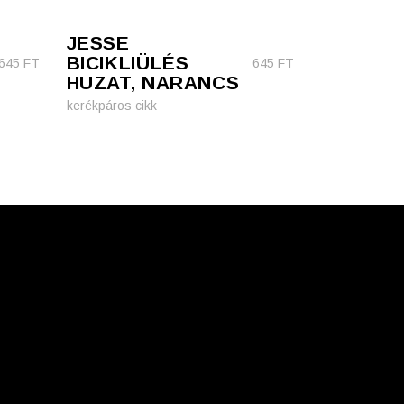
JESSE
BICIKLIÜLÉS
645
FT
645
FT
HUZAT, NARANCS
kerékpáros cikk