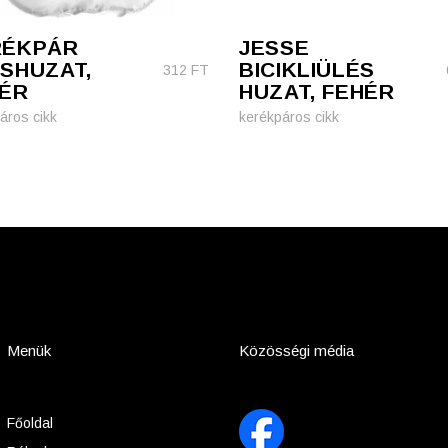
RÉKPÁR
JESSE
SHUZAT,
BICIKLIÜLÉS
312
FT
ÉR
HUZAT, FEHÉR
áros cikk
kerékpáros cikk
Menük
Közösségi média
Főoldal