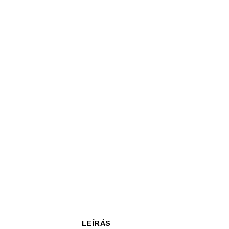
Szépség, egészség
Szerelés, autó
Tárca, kulcstartó
Táska
LEÍRÁS