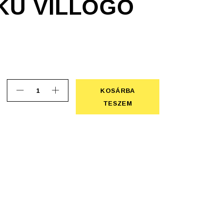
KÚ VILLOGÓ
KOSÁRBA
Szív alakú villogó lámpa quantity
KOSÁRBA TESZEM
TESZEM