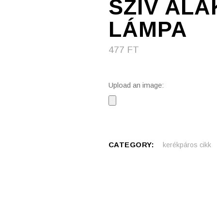
SZÍV ALA
LÁMPA
477
FT
Upload an image:
CATEGORY:
kerékpáros cikk