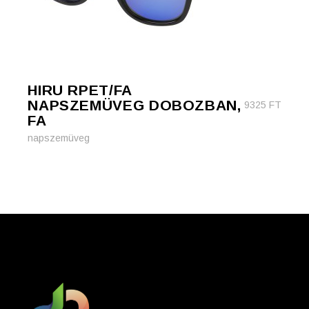
HIRU RPET/FA
NAPSZEMÜVEG DOBOZBAN,
9325
FT
FA
napszemüveg