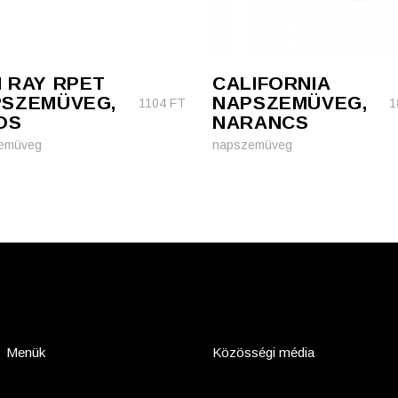
 RAY RPET
CALIFORNIA
PSZEMÜVEG,
NAPSZEMÜVEG,
1104
FT
1
OS
NARANCS
emüveg
napszemüveg
Menük
Közösségi média