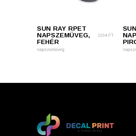
SUN RAY RPET
SUN
NAPSZEMÜVEG,
NA
1104
FT
FEHÉR
PIR
napszemüveg
napsz