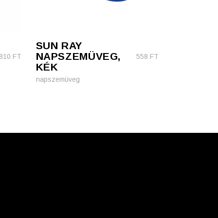
SUN RAY
NAPSZEMÜVEG,
810
FT
558
FT
KÉK
napszemüveg