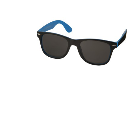
Szépség, egészség
Szerelés, autó
Tárca, kulcstartó
Táska