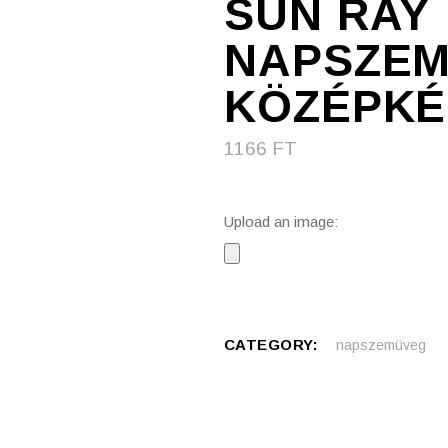
SUN RAY
NAPSZEM
KÖZÉPKÉ
1166
FT
Upload an image:
CATEGORY:
napszemüveg