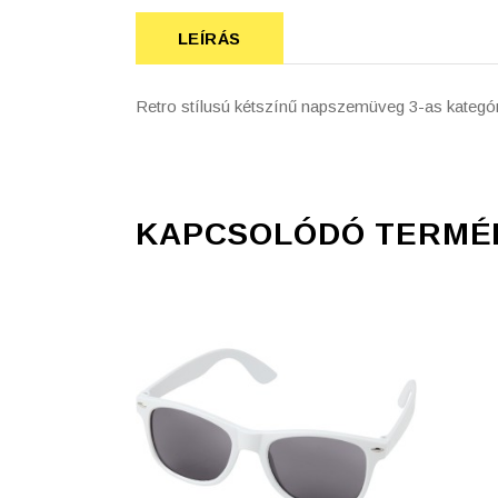
LEÍRÁS
Retro stílusú kétszínű napszemüveg 3-as kategó
KAPCSOLÓDÓ TERMÉ