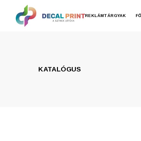
REKLÁMTÁRGYAK
F
Elektronika, pendrive
Esernyő, esőkabát
KATALÓGUS
Irodaszer
Írószer
Ivóedények
Kiegészítők
Konyha
Otthon
Ruházat