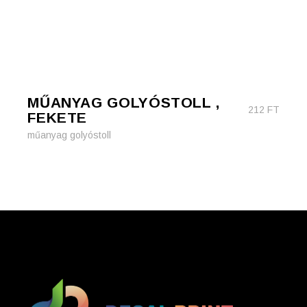
MŰANYAG GOLYÓSTOLL ,
212
FT
FEKETE
műanyag golyóstoll