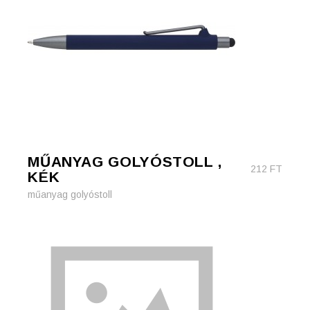
MŰANYAG GOLYÓSTOLL ,
212
FT
KÉK
műanyag golyóstoll