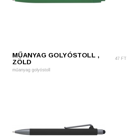
MŰANYAG GOLYÓSTOLL ,
47
FT
ZÖLD
műanyag golyóstoll