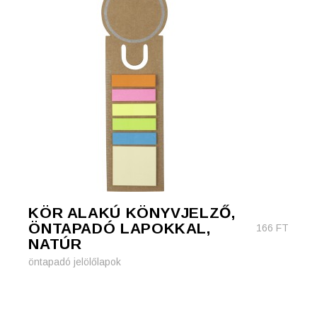
KÖR ALAKÚ KÖNYVJELZŐ,
ÖNTAPADÓ LAPOKKAL,
166
FT
NATÚR
öntapadó jelölőlapok