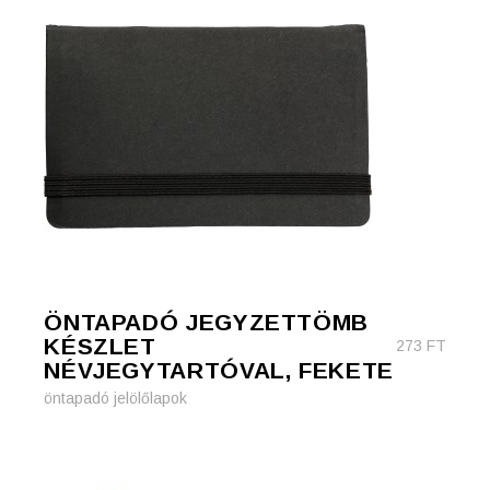
ÖNTAPADÓ JEGYZETTÖMB
KÉSZLET
273
FT
NÉVJEGYTARTÓVAL, FEKETE
öntapadó jelölőlapok