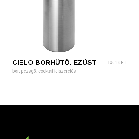
CIELO BORHŰTŐ, EZÜST
10614
FT
bor, pezsgő, cocktail felszerelés