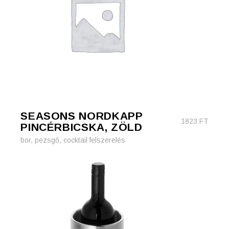
SEASONS NORDKAPP
1823
FT
PINCÉRBICSKA, ZÖLD
bor, pezsgő, cocktail felszerelés