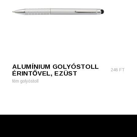
ALUMÍNIUM GOLYÓSTOLL
246
FT
ÉRINTŐVEL, EZÜST
fém golyóstoll