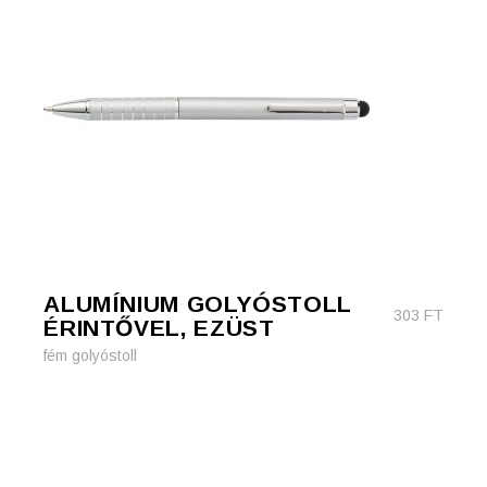
ALUMÍNIUM GOLYÓSTOLL
303
FT
ÉRINTŐVEL, EZÜST
fém golyóstoll