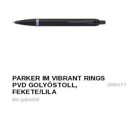
PARKER IM VIBRANT RINGS
PVD GOLYÓSTOLL,
20894
FT
FEKETE/LILA
fém golyóstoll