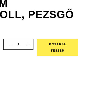
IM
OLL, PEZSGŐ
KOSÁRBA
Parker IM golyóstoll, pezsgő quantity
KOSÁRBA TESZEM
TESZEM