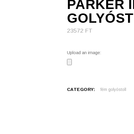
PARKER 
GOLYÓST
23572
FT
Upload an image:
CATEGORY:
fém golyóstoll