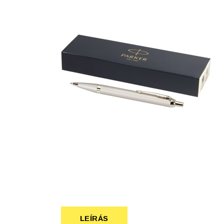
Szépség, egészség
Szerelés, autó
Tárca, kulcstartó
Táska
LEÍRÁS