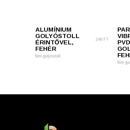
ALUMÍNIUM
PAR
GOLYÓSTOLL
VIB
246
FT
ÉRINTŐVEL,
PV
FEHÉR
GOL
FEH
fém golyóstoll
fém gol