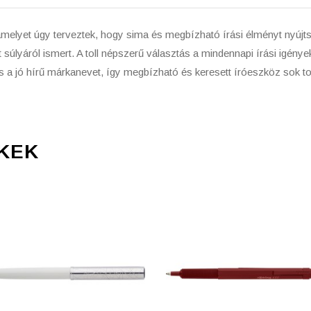
melyet úgy terveztek, hogy sima és megbízható írási élményt nyújts
 súlyáról ismert. A toll népszerű választás a mindennapi írási igény
 és a jó hírű márkanevet, így megbízható és keresett íróeszköz sok tol
KEK