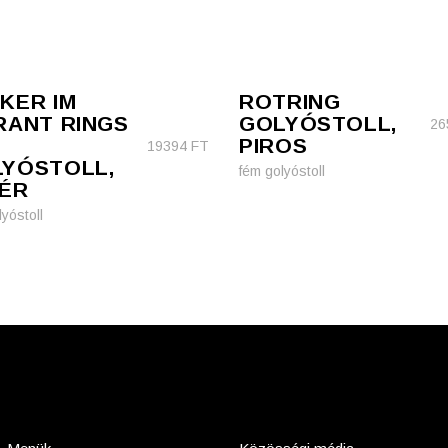
KER IM
ROTRING
RANT RINGS
GOLYÓSTOLL,
26
D
PIROS
19394
FT
YÓSTOLL,
fém golyóstoll
ÉR
yóstoll