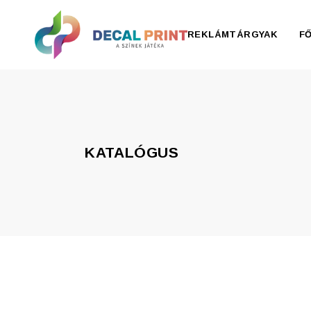
REKLÁMTÁRGYAK
F
Elektronika, pendrive
Esernyő, esőkabát
KATALÓGUS
Irodaszer
Írószer
Ivóedények
Kiegészítők
Konyha
Otthon
Ruházat