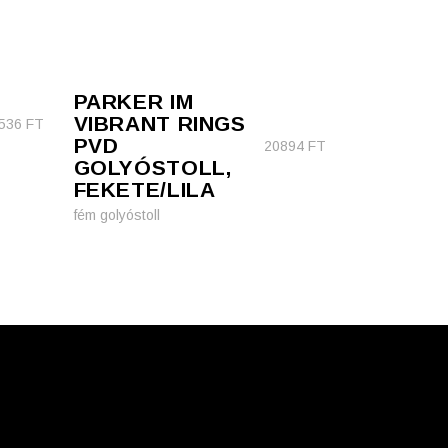
PARKER IM
VIBRANT RINGS
536
FT
PVD
20894
FT
GOLYÓSTOLL,
FEKETE/LILA
fém golyóstoll