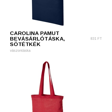
CAROLINA PAMUT
BEVÁSÁRLÓTÁSKA,
831
FT
SÖTÉTKÉK
vászontáska