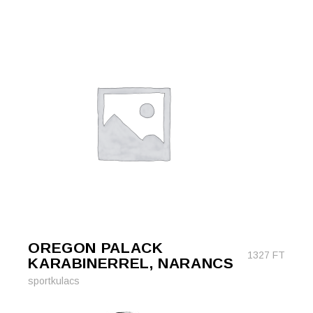
OREGON PALACK
1327
FT
KARABINERREL, NARANCS
sportkulacs