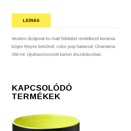
LEÍRÁS
Modern dizájnnal és matt felülettel rendelkező kerámia
bögre fényes belsővel, color-pop hatással. Űrtartalma
360 ml. Újrahasznosított karton díszdobozban.
KAPCSOLÓDÓ
TERMÉKEK