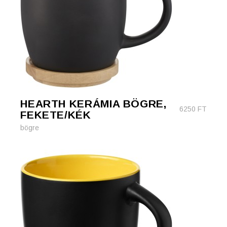
HEARTH KERÁMIA BÖGRE,
6250
FT
FEKETE/KÉK
bögre