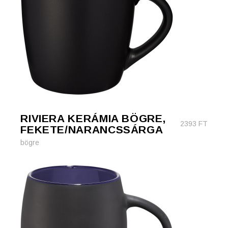
RIVIERA KERÁMIA BÖGRE,
2393
FT
FEKETE/NARANCSSÁRGA
bögre