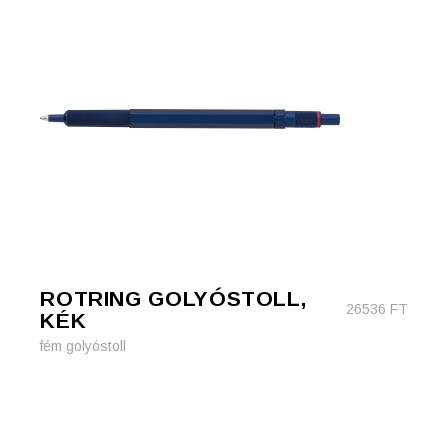
ROTRING GOLYÓSTOLL,
26536
FT
KÉK
fém golyóstoll