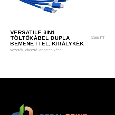
VERSATILE 3IN1
TÖLTŐKÁBEL DUPLA
3360
FT
BEMENETTEL, KIRÁLYKÉK
vezeték, elosztó, adapter, kábel