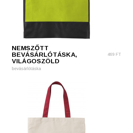
NEMSZŐTT
BEVÁSÁRLÓTÁSKA,
469
FT
VILÁGOSZÖLD
bevásárlótáska