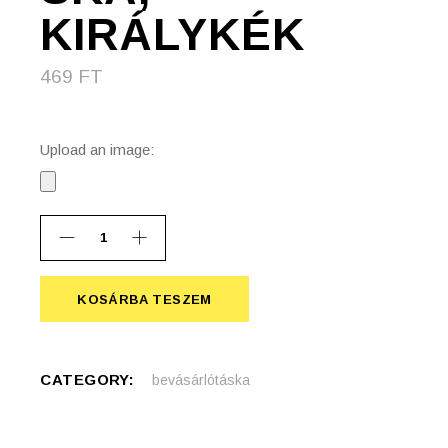
KIRÁLYKÉK
469
FT
Upload an image:
Nemszőtt bevásárlótáska, királykék quantity
KOSÁRBA TESZEM
KOSÁRBA TESZEM
CATEGORY:
bevásárlótáska