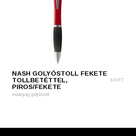
NASH GOLYÓSTOLL FEKETE
TOLLBETÉTTEL,
124
FT
PIROS/FEKETE
műanyag golyóstoll