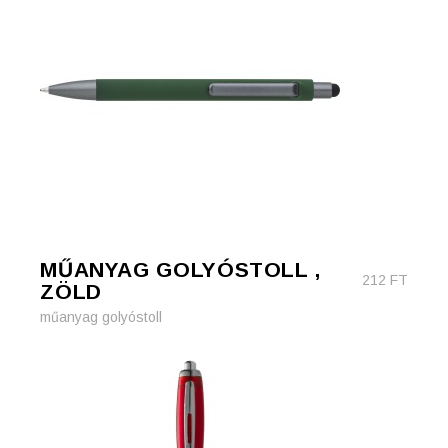
MŰANYAG GOLYÓSTOLL ,
212
FT
ZÖLD
műanyag golyóstoll