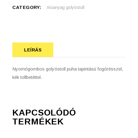
CATEGORY:
műanyag golyóstoll
LEÍRÁS
Nyomógombos golyóstoll puha tapintású fogórésszel,
kék tollbetéttel.
KAPCSOLÓDÓ
TERMÉKEK