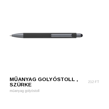
MŰANYAG GOLYÓSTOLL ,
212
FT
SZÜRKE
műanyag golyóstoll