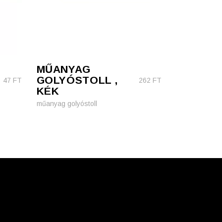
MŰANYAG
GOLYÓSTOLL ,
47
FT
262
FT
KÉK
műanyag golyóstoll