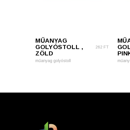
MŰANYAG
MŰ
GOLYÓSTOLL ,
GOL
262
FT
ZÖLD
PIN
műanyag golyóstoll
műanya