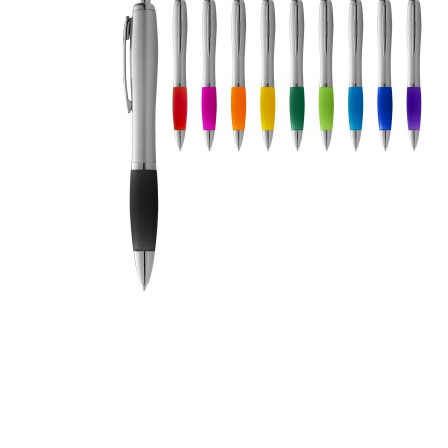
Szépség, egészség
Szerelés, autó
Tárca, kulcstartó
Táska