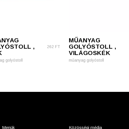
ANYAG
MŰANYAG
YÓSTOLL ,
GOLYÓSTOLL ,
262
FT
K
VILÁGOSKÉK
g golyóstoll
műanyag golyóstoll
Menük
Közösségi média