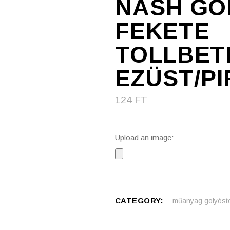
NASH GO
FEKETE
TOLLBET
EZÜST/P
124
FT
Upload an image:
CATEGORY:
műanyag golyósto