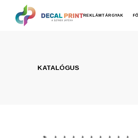
REKLÁMTÁRGYAK
F
Elektronika, pendrive
Esernyő, esőkabát
KATALÓGUS
Irodaszer
Írószer
Ivóedények
Kiegészítők
Konyha
Otthon
Ruházat