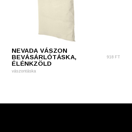
NEVADA VÁSZON
BEVÁSÁRLÓTÁSKA,
918
FT
ÉLÉNKZÖLD
vászontáska