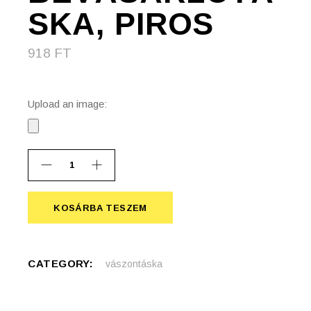
SKA, PIROS
918
FT
Upload an image:
Madras vászon bevásárlótáska, piros quantity
KOSÁRBA TESZEM
KOSÁRBA TESZEM
CATEGORY:
vászontáska