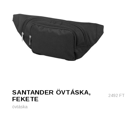
SANTANDER ÖVTÁSKA,
2492
FT
FEKETE
övtáska