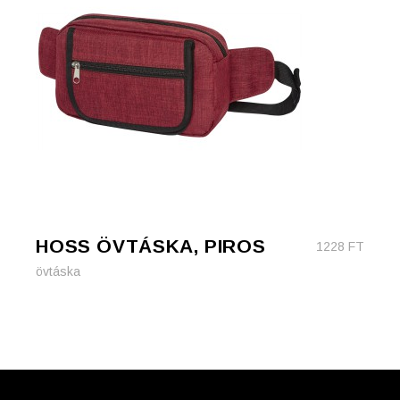
HOSS ÖVTÁSKA, PIROS
1228
FT
övtáska