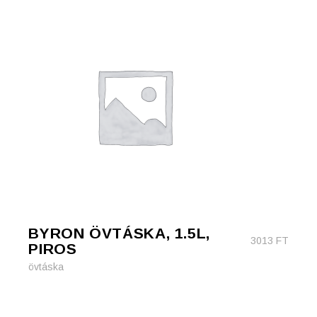
BYRON ÖVTÁSKA, 1.5L,
3013
FT
PIROS
övtáska