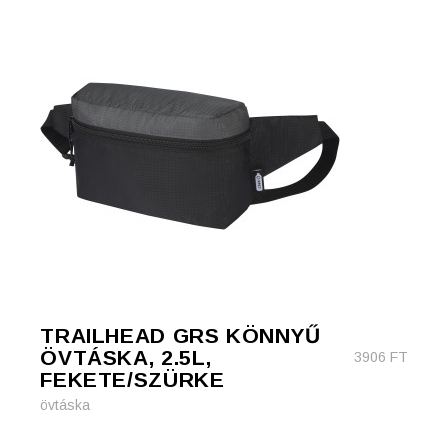
TRAILHEAD GRS KÖNNYŰ
ÖVTÁSKA, 2.5L,
3906
FT
FEKETE/SZÜRKE
övtáska