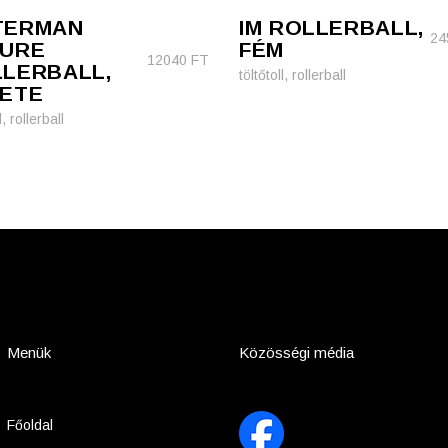
TERMAN
IM ROLLERBALL,
24
LURE
FÉM
12040
FT
LERBALL,
töltőtoll, rollerball
ETE
l, rollerball
Menük
Közösségi média
Főoldal