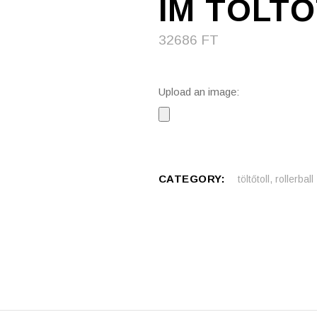
IM TÖLTŐ
32686
FT
Upload an image:
CATEGORY:
töltőtoll, rollerball