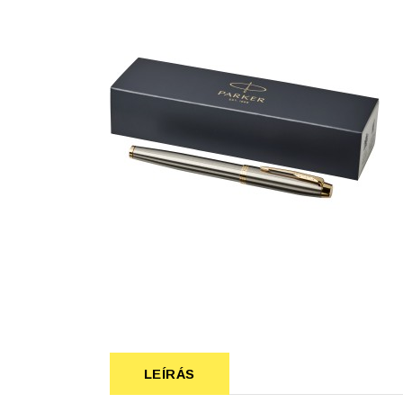
Szépség, egészség
Szerelés, autó
Tárca, kulcstartó
Táska
LEÍRÁS