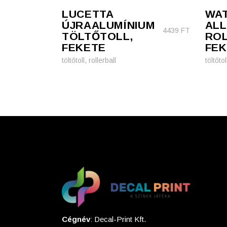
LUCETTA
WA
ÚJRAALUMÍNIUM
AL
4439
FT
TÖLTŐTOLL,
ROL
FEKETE
FEK
töltőtoll, rollerball
töltőtol
Cégnév
: Decal-Print Kft.