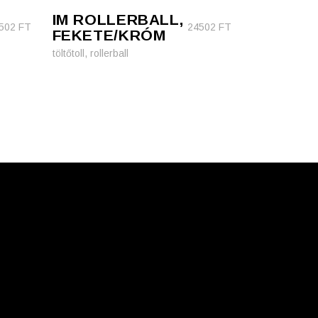
IM ROLLERBALL,
502
FT
24502
FT
FEKETE/KRÓM
töltőtoll, rollerball