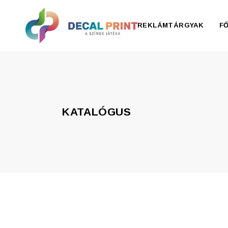
REKLÁMTÁRGYAK
F
Elektronika, pendrive
Esernyő, esőkabát
KATALÓGUS
Irodaszer
Írószer
Ivóedények
Kiegészítők
Konyha
Otthon
Ruházat