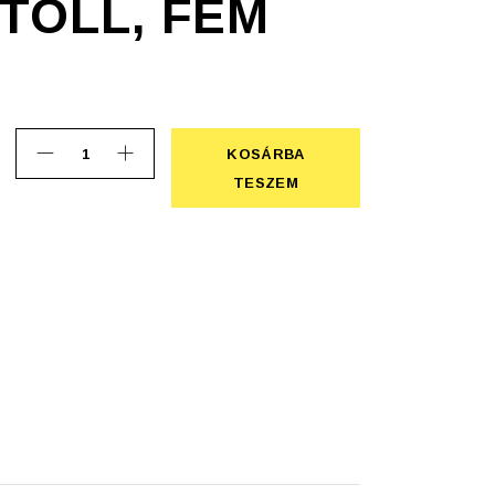
TOLL, FÉM
KOSÁRBA
IM töltőtoll, fém quantity
KOSÁRBA TESZEM
TESZEM