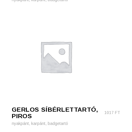
GERLOS SÍBÉRLETTARTÓ,
1017
FT
PIROS
nyakpánt, karpánt, badgetartó