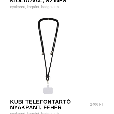
KIOLDÓVAL, SZÍNES
nyakpánt, karpánt, badgetartó
KUBI TELEFONTARTÓ
2406
FT
NYAKPÁNT, FEHÉR
nyakpánt, karpánt, badgetartó