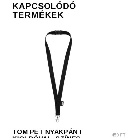
KAPCSOLÓDÓ
TERMÉKEK
TOM PET NYAKPÁNT
459
FT