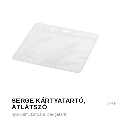
SERGE KÁRTYATARTÓ,
99
FT
ÁTLÁTSZÓ
nyakpánt, karpánt, badgetartó