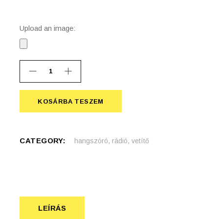
Upload an image:
Hangszóró, fehér quantity
KOSÁRBA TESZEM
KOSÁRBA TESZEM
CATEGORY:
hangszóró, rádió, vetítő
LEÍRÁS