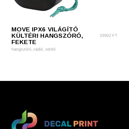
MOVE IPX6 VILÁGÍTÓ
KÜLTÉRI HANGSZÓRÓ,
33902
FT
FEKETE
hangszóró, rádió, vetítő