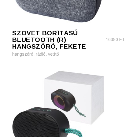
SZÖVET BORÍTÁSÚ
BLUETOOTH (R)
16380
FT
HANGSZÓRÓ, FEKETE
hangszóró, rádió, vetítő