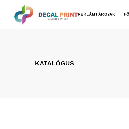
REKLÁMTÁRGYAK
F
Elektronika, pendrive
Esernyő, esőkabát
KATALÓGUS
Irodaszer
Írószer
Ivóedények
Kiegészítők
Konyha
Otthon
Ruházat