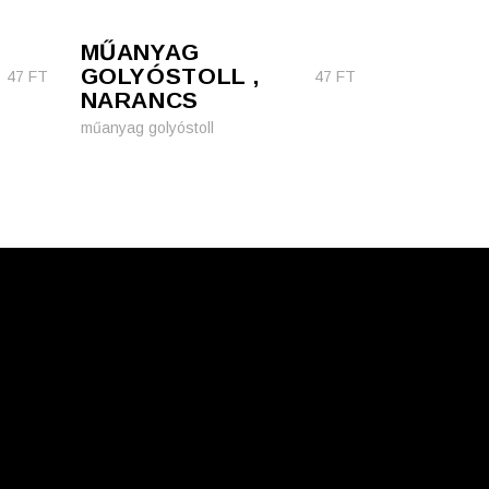
MŰANYAG
GOLYÓSTOLL ,
47
FT
47
FT
NARANCS
műanyag golyóstoll