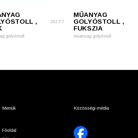
ANYAG
MŰANYAG
YÓSTOLL ,
GOLYÓSTOLL ,
262
FT
K
FUKSZIA
g golyóstoll
műanyag golyóstoll
Menük
Közösségi média
Főoldal