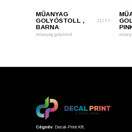
MŰANYAG
MŰ
GOLYÓSTOLL ,
GOL
212
FT
BARNA
PIN
műanyag golyóstoll
műanya
Cégnév
: Decal-Print Kft.