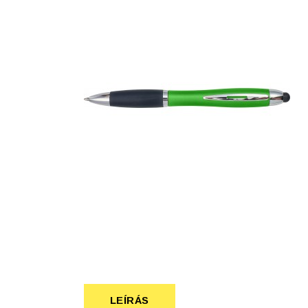
Szépség, egészség
Szerelés, autó
Tárca, kulcstartó
Táska
LEÍRÁS