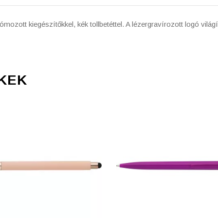
ómozott kiegészítőkkel, kék tollbetéttel. A lézergravírozott logó v
KEK