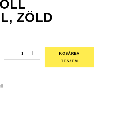
OLL
L, ZÖLD
KOSÁRBA
Golyóstoll lámpával, zöld quantity
KOSÁRBA TESZEM
TESZEM
ll