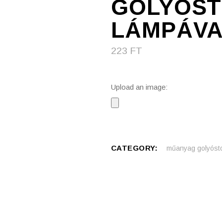
GOLYÓST
LÁMPÁVA
223
FT
Upload an image:
CATEGORY:
műanyag golyósto