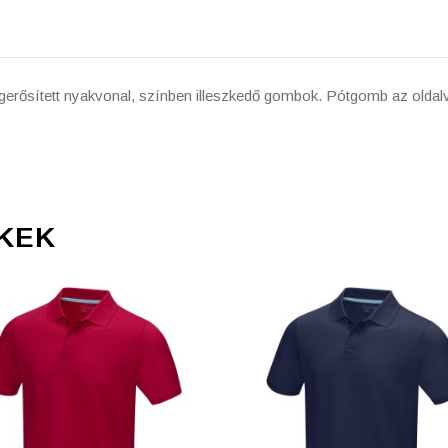
alagerősített nyakvonal, színben illeszkedő gombok. Pótgomb az old
KEK