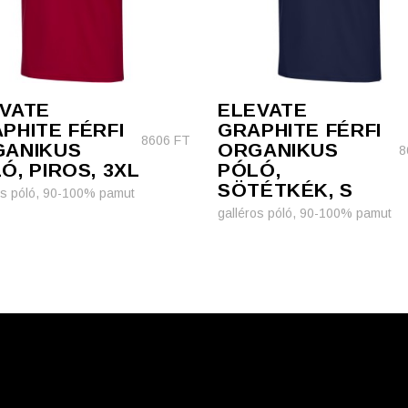
VATE
ELEVATE
PHITE FÉRFI
GRAPHITE FÉRFI
8606
FT
GANIKUS
ORGANIKUS
8
Ó, PIROS, 3XL
PÓLÓ,
SÖTÉTKÉK, S
os póló, 90-100% pamut
galléros póló, 90-100% pamut