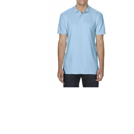
Szépség, egészség
Szerelés, autó
Tárca, kulcstartó
Táska