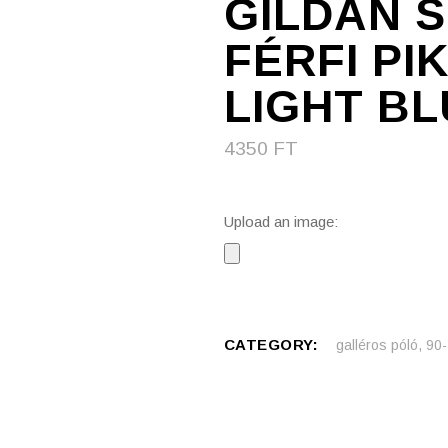
GILDAN 
FÉRFI PI
LIGHT BL
4350
FT
Upload an image:
CATEGORY:
galléros póló, 9