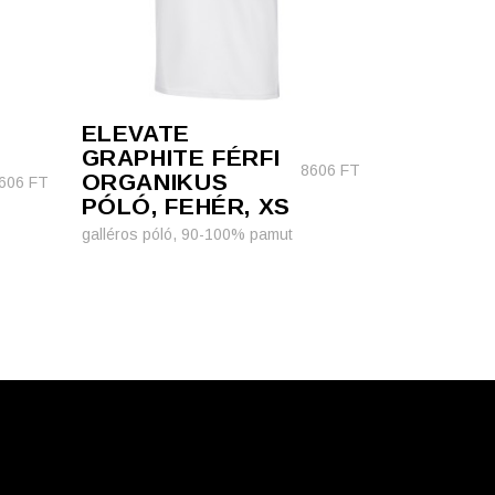
ELEVATE
GRAPHITE FÉRFI
8606
FT
ORGANIKUS
606
FT
PÓLÓ, FEHÉR, XS
galléros póló, 90-100% pamut