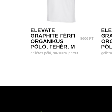
ELEVATE
ELE
GRAPHITE FÉRFI
GRA
8606
FT
ORGANIKUS
OR
PÓLÓ, FEHÉR, M
PÓL
galléros póló, 90-100% pamut
gallér