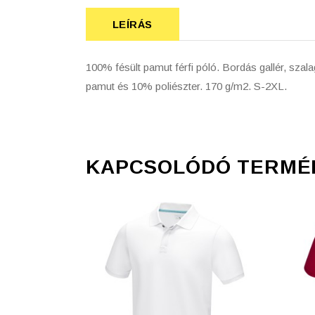
LEÍRÁS
100% fésült pamut férfi póló. Bordás gallér, sz
pamut és 10% poliészter. 170 g/m2. S-2XL.
KAPCSOLÓDÓ TERMÉ