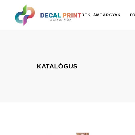
REKLÁMTÁRGYAK
F
Elektronika, pendrive
Esernyő, esőkabát
KATALÓGUS
Irodaszer
Írószer
Ivóedények
Kiegészítők
Konyha
Otthon
Ruházat