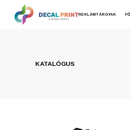
REKLÁMTÁRGYAK
F
Elektronika, pendrive
Esernyő, esőkabát
KATALÓGUS
Irodaszer
Írószer
Ivóedények
Kiegészítők
Konyha
Otthon
Ruházat