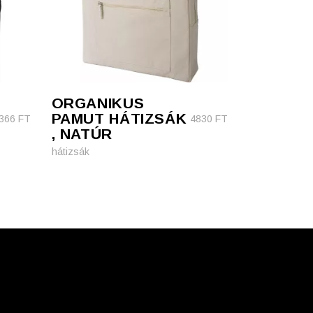
ORGANIKUS
PAMUT HÁTIZSÁK
366
FT
4830
FT
, NATÚR
hátizsák