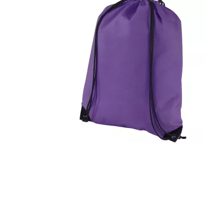
Szépség, egészség
Szerelés, autó
Tárca, kulcstartó
Táska