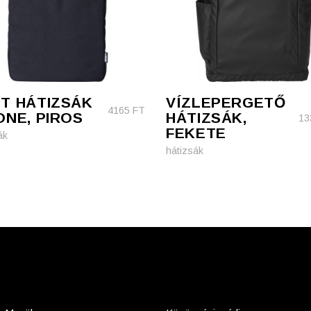
T HÁTIZSÁK
VÍZLEPERGETŐ
4165
FT
ONE, PIROS
HÁTIZSÁK,
13
FEKETE
ák
hátizsák