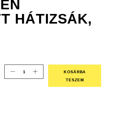
EEN
T HÁTIZSÁK,
KOSÁRBA
Evergreen nemszőtt hátizsák, lila quantity
KOSÁRBA TESZEM
TESZEM