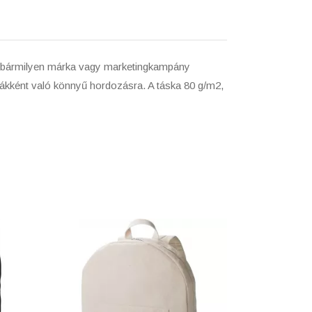
ék bármilyen márka vagy marketingkampány
sákként való könnyű hordozásra. A táska 80 g/m2,