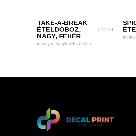
TAKE-A-BREAK
SPI
ÉTELDOBOZ,
ÉTE
7787
FT
NAGY, FEHÉR
műanya
műanyag konyhafelszerelés