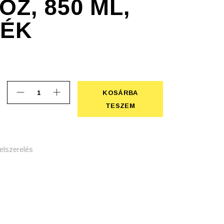
Z, 850 ML,
KÉK
KOSÁRBA
Ételdoboz, 850 ml, kobaltkék quantity
KOSÁRBA TESZEM
TESZEM
elszerelés