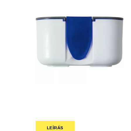
Szépség, egészség
Szerelés, autó
Tárca, kulcstartó
Táska
LEÍRÁS