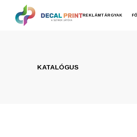
REKLÁMTÁRGYAK
F
Elektronika, pendrive
Esernyő, esőkabát
KATALÓGUS
Irodaszer
Írószer
Ivóedények
Kiegészítők
Konyha
Otthon
Ruházat