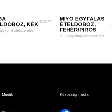
GA
MIYO EGYFALAS
4328
FT
LDOBOZ, KÉK
ÉTELDOBOZ,
5
FEHÉR/PIROS
g konyhafelszerelés
műanyag konyhafelszerelés
Menük
Közösségi média