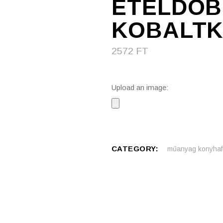
ÉTELDOBO
KOBALT
2572
FT
Upload an image:
CATEGORY:
műanyag konyhaf