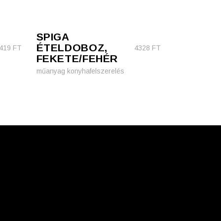
SPIGA
ÉTELDOBOZ,
419
FT
4328
FT
FEKETE/FEHÉR
műanyag konyhafelszerelés