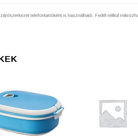
ő zárószerkezet telefontartóként is használható. Fedél nélkül mikró
KEK